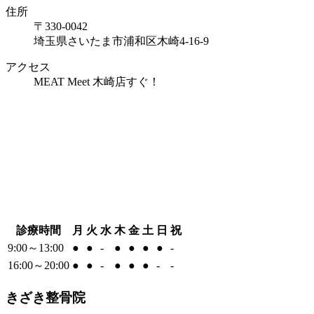
住所
〒330-0042
埼玉県さいたま市浦和区木崎4-16-9
アクセス
MEAT Meet 木崎店すぐ！
診療時間
月
火
水
木
金
土
日
祝
9:00～13:00
●
●
-
●
●
●
●
-
16:00～20:00
●
●
-
●
●
●
-
-
きざき整骨院