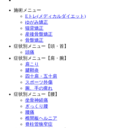
施術メニュー
Eトレ(メディカルダイエット)
ゆがみ矯正
猫背矯正
産後骨盤矯正
骨盤矯正
症状別メニュー【頭・首】
頭痛
症状別メニュー【肩・腕】
肩こり
腱鞘炎
四十肩・五十肩
スポーツ外傷
腕、手の痺れ
症状別メニュー【腰】
坐骨神経痛
ぎっくり腰
腰痛
椎間板ヘルニア
脊柱管狭窄症