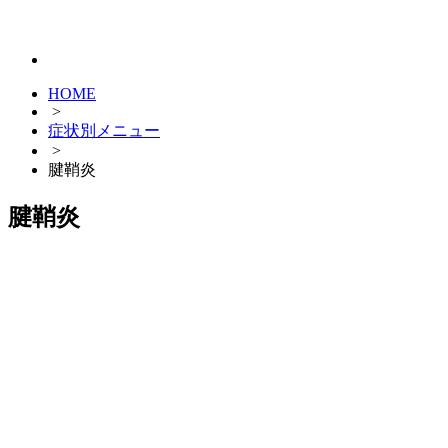
HOME
>
症状別メニュー
>
腱鞘炎
腱鞘炎