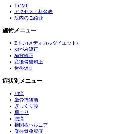
HOME
アクセス・料金表
院内のご紹介
施術メニュー
Eトレ(メディカルダイエット)
ゆがみ矯正
猫背矯正
産後骨盤矯正
骨盤矯正
症状別メニュー
頭痛
坐骨神経痛
ぎっくり腰
肩こり
腰痛
椎間板ヘルニア
脊柱管狭窄症