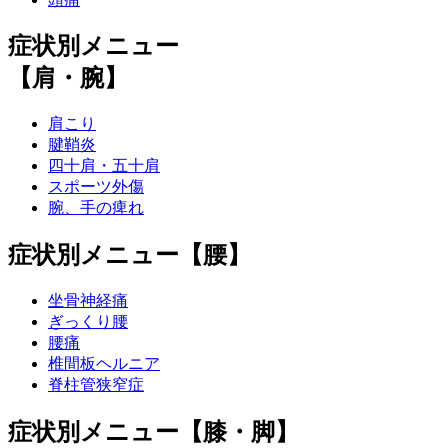
症状別メニュー
【肩・腕】
肩こり
腱鞘炎
四十肩・五十肩
スポーツ外傷
腕、手の痺れ
症状別メニュー【腰】
坐骨神経痛
ぎっくり腰
腰痛
椎間板ヘルニア
脊柱管狭窄症
症状別メニュー【膝・脚】