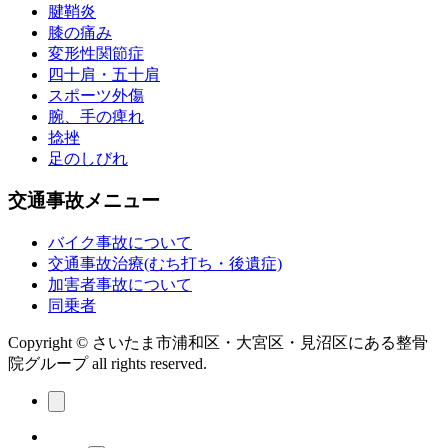
腱鞘炎
膝の痛み
変形性関節症
四十肩・五十肩
スポーツ外傷
腕、手の痺れ
捻挫
足のしびれ
交通事故メニュー
バイク事故について
交通事故治療(むち打ち・後遺症)
加害者事故について
同乗者
Copyright © さいたま市浦和区・大宮区・見沼区にある整骨
院グループ all rights reserved.