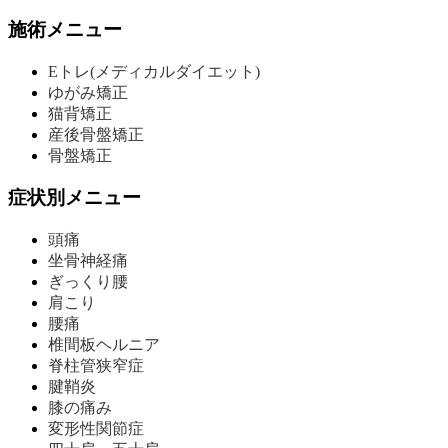
施術メニュー
Eトレ(メディカルダイエット)
ゆがみ矯正
猫背矯正
産後骨盤矯正
骨盤矯正
症状別メニュー
頭痛
坐骨神経痛
ぎっくり腰
肩こり
腰痛
椎間板ヘルニア
脊柱管狭窄症
腱鞘炎
膝の痛み
変形性関節症