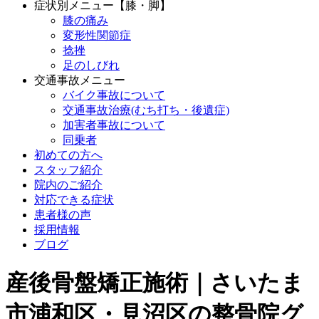
症状別メニュー【膝・脚】
膝の痛み
変形性関節症
捻挫
足のしびれ
交通事故メニュー
バイク事故について
交通事故治療(むち打ち・後遺症)
加害者事故について
同乗者
初めての方へ
スタッフ紹介
院内のご紹介
対応できる症状
患者様の声
採用情報
ブログ
産後骨盤矯正施術｜さいたま
市浦和区・見沼区の整骨院グ