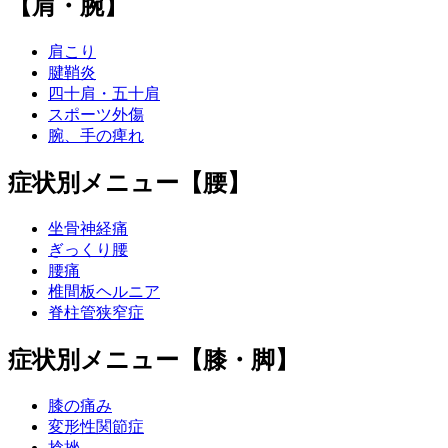
【肩・腕】
肩こり
腱鞘炎
四十肩・五十肩
スポーツ外傷
腕、手の痺れ
症状別メニュー【腰】
坐骨神経痛
ぎっくり腰
腰痛
椎間板ヘルニア
脊柱管狭窄症
症状別メニュー【膝・脚】
膝の痛み
変形性関節症
捻挫