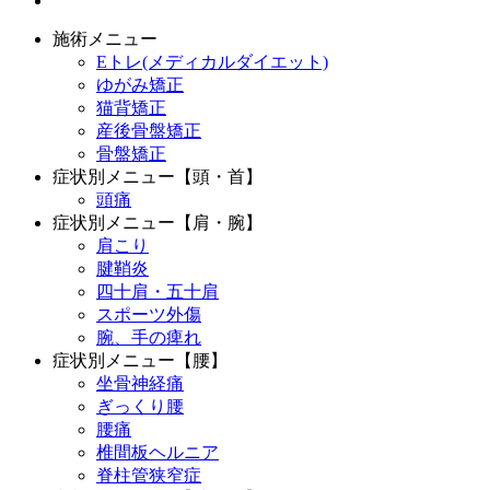
施術メニュー
Eトレ(メディカルダイエット)
ゆがみ矯正
猫背矯正
産後骨盤矯正
骨盤矯正
症状別メニュー【頭・首】
頭痛
症状別メニュー【肩・腕】
肩こり
腱鞘炎
四十肩・五十肩
スポーツ外傷
腕、手の痺れ
症状別メニュー【腰】
坐骨神経痛
ぎっくり腰
腰痛
椎間板ヘルニア
脊柱管狭窄症