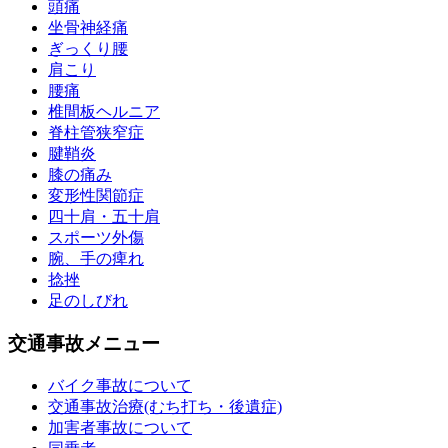
頭痛
坐骨神経痛
ぎっくり腰
肩こり
腰痛
椎間板ヘルニア
脊柱管狭窄症
腱鞘炎
膝の痛み
変形性関節症
四十肩・五十肩
スポーツ外傷
腕、手の痺れ
捻挫
足のしびれ
交通事故メニュー
バイク事故について
交通事故治療(むち打ち・後遺症)
加害者事故について