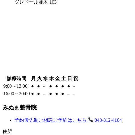
グレドール並木 103
診療時間
月
火
水
木
金
土
日
祝
9:00～13:00
●
●
-
●
●
●
●
-
16:00～20:00
●
●
-
●
●
●
-
-
みぬま整骨院
予約優先制
ご相談ご予約はこちら
048-812-4164
住所