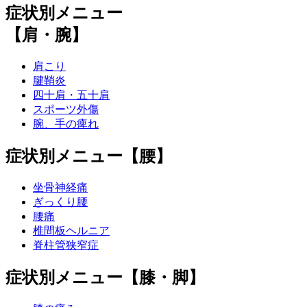
症状別メニュー
【肩・腕】
肩こり
腱鞘炎
四十肩・五十肩
スポーツ外傷
腕、手の痺れ
症状別メニュー【腰】
坐骨神経痛
ぎっくり腰
腰痛
椎間板ヘルニア
脊柱管狭窄症
症状別メニュー【膝・脚】