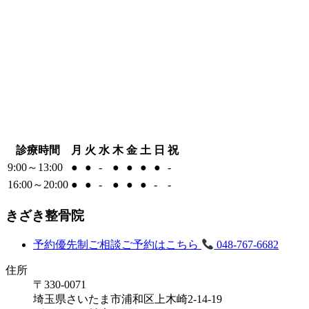
診療時間
月
火
水
木
金
土
日
祝
9:00～13:00
●
●
-
●
●
●
●
-
16:00～20:00
●
●
-
●
●
●
-
-
きざき整骨院
予約優先制
ご相談ご予約はこちら
048-767-6682
住所
〒330-0071
埼玉県さいたま市浦和区上木崎2-14-19