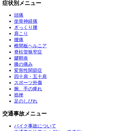
症状別メニュー
頭痛
坐骨神経痛
ぎっくり腰
肩こり
腰痛
椎間板ヘルニア
脊柱管狭窄症
腱鞘炎
膝の痛み
変形性関節症
四十肩・五十肩
スポーツ外傷
腕、手の痺れ
捻挫
足のしびれ
交通事故メニュー
バイク事故について