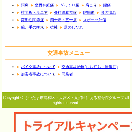
頭痛
坐骨神経痛
ぎっくり腰
肩こり
腰痛
椎間板ヘルニア
脊柱管狭窄症
腱鞘炎
膝の痛み
変形性関節症
四十肩・五十肩
スポーツ外傷
腕、手の痺れ
捻挫
足のしびれ
交通事故メニュー
バイク事故について
交通事故治療(むち打ち・後遺症)
加害者事故について
同乗者
Copyright © さいたま市浦和区・大宮区・見沼区にある整骨院グループ all
rights reserved.