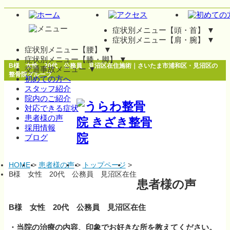
症状別メニュー【頭・首】
▼
症状別メニュー【肩・腕】
▼
症状別メニュー【腰】
▼
症状別メニュー【膝・脚】
▼
B様 女性 20代 公務員 見沼区在住施術｜さいたま市浦和区・見沼区の
交通事故メニュー
▼
整骨院グループ
初めての方へ
スタッフ紹介
院内のご紹介
対応できる症状
患者様の声
採用情報
ブログ
HOME
>
患者様の声
>
トップページ
>
B様 女性 20代 公務員 見沼区在住
患者様の声
B様 女性 20代 公務員 見沼区在住
・当院の治療の内容、印象でお好きな所を教えてください。