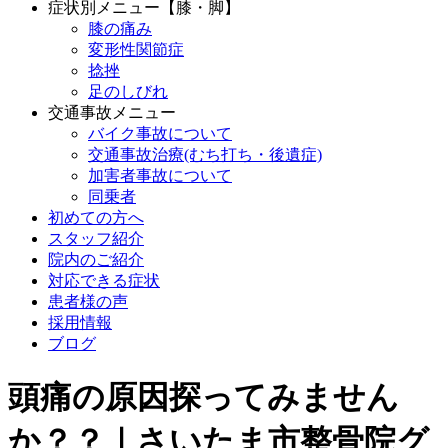
症状別メニュー【膝・脚】
膝の痛み
変形性関節症
捻挫
足のしびれ
交通事故メニュー
バイク事故について
交通事故治療(むち打ち・後遺症)
加害者事故について
同乗者
初めての方へ
スタッフ紹介
院内のご紹介
対応できる症状
患者様の声
採用情報
ブログ
頭痛の原因探ってみません
か？？｜さいたま市整骨院グ