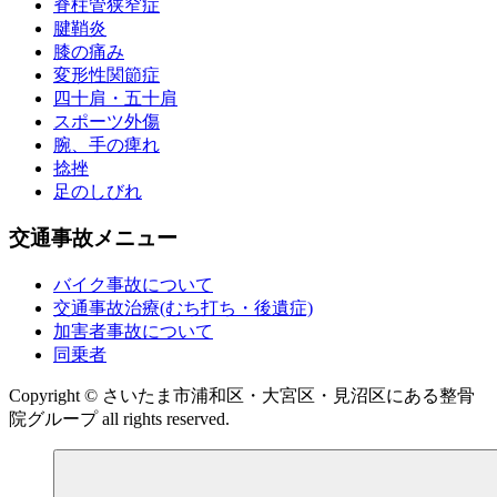
脊柱管狭窄症
腱鞘炎
膝の痛み
変形性関節症
四十肩・五十肩
スポーツ外傷
腕、手の痺れ
捻挫
足のしびれ
交通事故メニュー
バイク事故について
交通事故治療(むち打ち・後遺症)
加害者事故について
同乗者
Copyright © さいたま市浦和区・大宮区・見沼区にある整骨
院グループ all rights reserved.