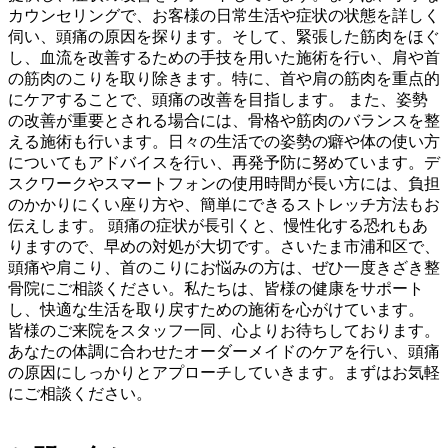
カウンセリングで、お客様の日常生活や症状の状態を詳しく
伺い、頭痛の原因を探ります。そして、緊張した筋肉をほぐ
し、血流を改善するための手技を用いた施術を行い、肩や首
の筋肉のこりを取り除きます。特に、首や肩の筋肉を重点的
にケアすることで、頭痛の改善を目指します。 また、姿勢
の改善が重要とされる場合には、骨格や筋肉のバランスを整
える施術も行います。日々の生活での姿勢の癖や体の使い方
についてもアドバイスを行い、再発予防に努めています。デ
スクワークやスマートフォンの使用時間が長い方には、負担
のかかりにくい座り方や、簡単にできるストレッチ方法もお
伝えします。 頭痛の症状が長引くと、慢性化する恐れもあ
りますので、早めの対処が大切です。さいたま市浦和区で、
頭痛や肩こり、首のこりにお悩みの方は、ぜひ一度きざき整
骨院にご相談ください。私たちは、皆様の健康をサポート
し、快適な生活を取り戻すための施術を心がけています。
皆様のご来院をスタッフ一同、心よりお待ちしております。
あなたの体調に合わせたオーダーメイドのケアを行い、頭痛
の原因にしっかりとアプローチしていきます。まずはお気軽
にご相談ください。