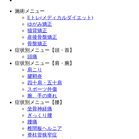
施術メニュー
Eトレ(メディカルダイエット)
ゆがみ矯正
猫背矯正
産後骨盤矯正
骨盤矯正
症状別メニュー【頭・首】
頭痛
症状別メニュー【肩・腕】
肩こり
腱鞘炎
四十肩・五十肩
スポーツ外傷
腕、手の痺れ
症状別メニュー【腰】
坐骨神経痛
ぎっくり腰
腰痛
椎間板ヘルニア
脊柱管狭窄症