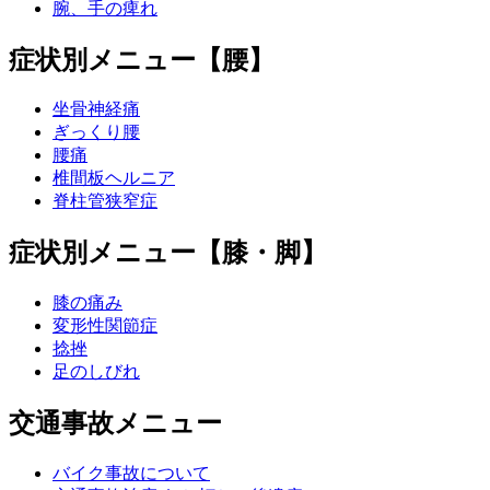
腕、手の痺れ
症状別メニュー【腰】
坐骨神経痛
ぎっくり腰
腰痛
椎間板ヘルニア
脊柱管狭窄症
症状別メニュー【膝・脚】
膝の痛み
変形性関節症
捻挫
足のしびれ
交通事故メニュー
バイク事故について