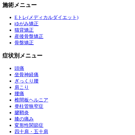
施術メニュー
Eトレ(メディカルダイエット)
ゆがみ矯正
猫背矯正
産後骨盤矯正
骨盤矯正
症状別メニュー
頭痛
坐骨神経痛
ぎっくり腰
肩こり
腰痛
椎間板ヘルニア
脊柱管狭窄症
腱鞘炎
膝の痛み
変形性関節症
四十肩・五十肩