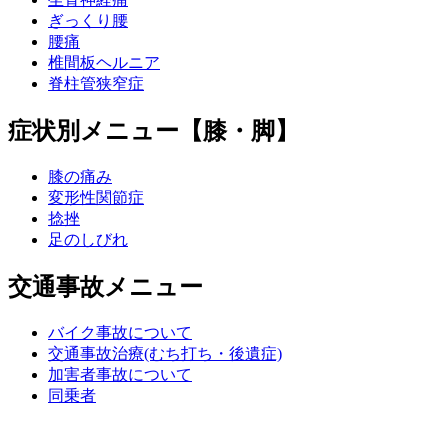
ぎっくり腰
腰痛
椎間板ヘルニア
脊柱管狭窄症
症状別メニュー【膝・脚】
膝の痛み
変形性関節症
捻挫
足のしびれ
交通事故メニュー
バイク事故について
交通事故治療(むち打ち・後遺症)
加害者事故について
同乗者