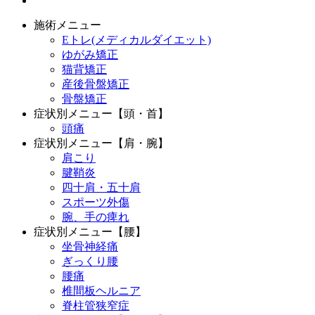
施術メニュー
Eトレ(メディカルダイエット)
ゆがみ矯正
猫背矯正
産後骨盤矯正
骨盤矯正
症状別メニュー【頭・首】
頭痛
症状別メニュー【肩・腕】
肩こり
腱鞘炎
四十肩・五十肩
スポーツ外傷
腕、手の痺れ
症状別メニュー【腰】
坐骨神経痛
ぎっくり腰
腰痛
椎間板ヘルニア
脊柱管狭窄症