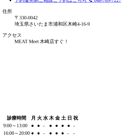
予約優先制
ご相談ご予約はこちら
📞 048-789-7227
住所
〒330-0042
埼玉県さいたま市浦和区木崎4-16-9
アクセス
MEAT Meet 木崎店すぐ！
診療時間
月
火
水
木
金
土
日
祝
9:00～13:00
●
●
-
●
●
●
●
-
16:00～20:00
●
●
-
●
●
●
-
-