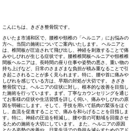
こんにちは、きざき整骨院です。
さいたま市浦和区で、腰椎や頸椎の「ヘルニア」にお悩みの
方へ、当院の施術についてご案内いたします。 ヘルニアと
は、椎間板が圧迫されて飛び出し、神経を刺激することで痛
みやしびれが生じる症状です。腰椎椎間板ヘルニアや頸椎椎
間板ヘルニアは、長時間の座り仕事や姿勢の悪さ、重い物の
持ち上げなど、日常のさまざまな負担が積み重なることで引
き起こされることが多く見られます。特に、腰や首に痛みや
しびれを感じている方は、早期の対処が大切です。 きざき
整骨院では、ヘルニアの症状に対し、根本的な改善を目指し
た施術を行っています。まず、丁寧なカウンセリングを通じ
てお客様の症状や生活習慣を詳しく伺い、痛みやしびれの原
因を明確にします。そして、手技を用いて筋肉の緊張をほぐ
し、血流を促進することで、痛みを和らげることを目指しま
す。特に、神経の圧迫を軽減し、腰や首の可動域を回復させ
るための施術を大切にしています。 また、ヘルニアの原因
となる姿勢の改善や、日常生活での負担を減らすためのアド