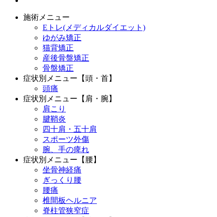
施術メニュー
Eトレ(メディカルダイエット)
ゆがみ矯正
猫背矯正
産後骨盤矯正
骨盤矯正
症状別メニュー【頭・首】
頭痛
症状別メニュー【肩・腕】
肩こり
腱鞘炎
四十肩・五十肩
スポーツ外傷
腕、手の痺れ
症状別メニュー【腰】
坐骨神経痛
ぎっくり腰
腰痛
椎間板ヘルニア
脊柱管狭窄症