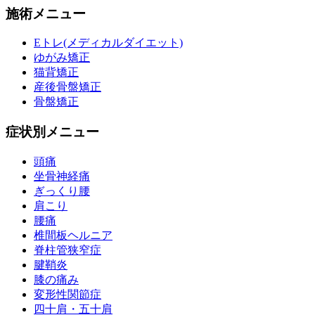
施術メニュー
Eトレ(メディカルダイエット)
ゆがみ矯正
猫背矯正
産後骨盤矯正
骨盤矯正
症状別メニュー
頭痛
坐骨神経痛
ぎっくり腰
肩こり
腰痛
椎間板ヘルニア
脊柱管狭窄症
腱鞘炎
膝の痛み
変形性関節症
四十肩・五十肩