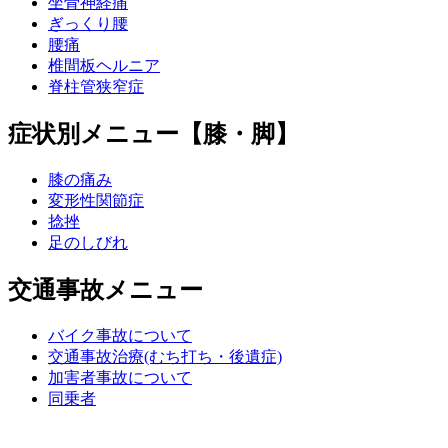
坐骨神経痛
ぎっくり腰
腰痛
椎間板ヘルニア
脊柱管狭窄症
症状別メニュー【膝・脚】
膝の痛み
変形性関節症
捻挫
足のしびれ
交通事故メニュー
バイク事故について
交通事故治療(むち打ち・後遺症)
加害者事故について
同乗者