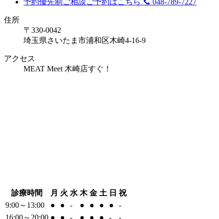
予約優先制
ご相談ご予約はこちら
📞 048-789-7227
住所
〒330-0042
埼玉県さいたま市浦和区木崎4-16-9
アクセス
MEAT Meet 木崎店すぐ！
診療時間
月
火
水
木
金
土
日
祝
9:00～13:00
●
●
-
●
●
●
●
-
16:00～20:00
●
●
-
●
●
●
-
-