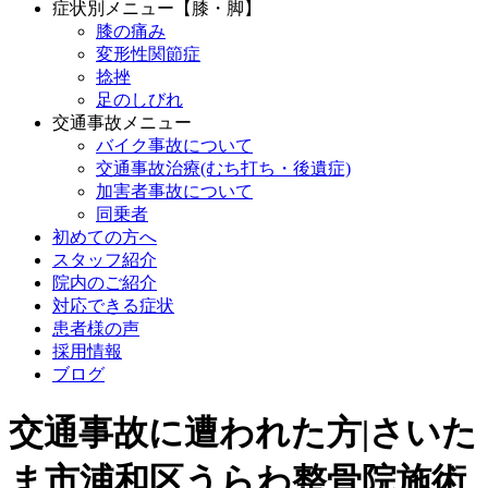
症状別メニュー【膝・脚】
膝の痛み
変形性関節症
捻挫
足のしびれ
交通事故メニュー
バイク事故について
交通事故治療(むち打ち・後遺症)
加害者事故について
同乗者
初めての方へ
スタッフ紹介
院内のご紹介
対応できる症状
患者様の声
採用情報
ブログ
交通事故に遭われた方|さいた
ま市浦和区うらわ整骨院施術