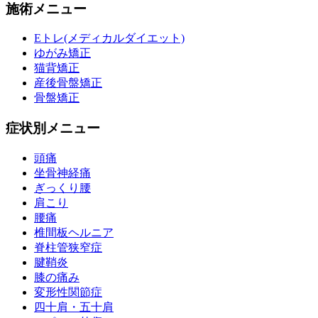
施術メニュー
Eトレ(メディカルダイエット)
ゆがみ矯正
猫背矯正
産後骨盤矯正
骨盤矯正
症状別メニュー
頭痛
坐骨神経痛
ぎっくり腰
肩こり
腰痛
椎間板ヘルニア
脊柱管狭窄症
腱鞘炎
膝の痛み
変形性関節症
四十肩・五十肩