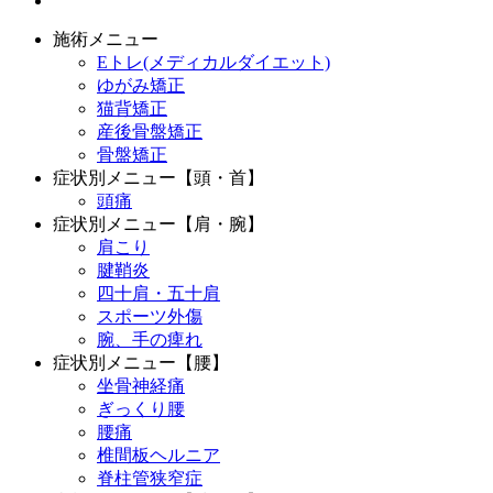
施術メニュー
Eトレ(メディカルダイエット)
ゆがみ矯正
猫背矯正
産後骨盤矯正
骨盤矯正
症状別メニュー【頭・首】
頭痛
症状別メニュー【肩・腕】
肩こり
腱鞘炎
四十肩・五十肩
スポーツ外傷
腕、手の痺れ
症状別メニュー【腰】
坐骨神経痛
ぎっくり腰
腰痛
椎間板ヘルニア
脊柱管狭窄症