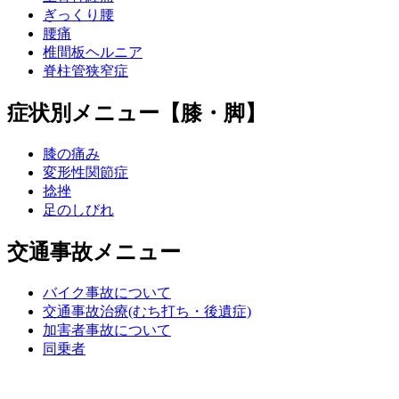
ぎっくり腰
腰痛
椎間板ヘルニア
脊柱管狭窄症
症状別メニュー【膝・脚】
膝の痛み
変形性関節症
捻挫
足のしびれ
交通事故メニュー
バイク事故について
交通事故治療(むち打ち・後遺症)
加害者事故について
同乗者