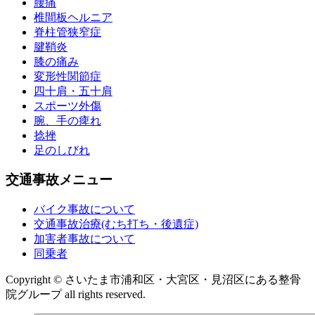
腰痛
椎間板ヘルニア
脊柱管狭窄症
腱鞘炎
膝の痛み
変形性関節症
四十肩・五十肩
スポーツ外傷
腕、手の痺れ
捻挫
足のしびれ
交通事故メニュー
バイク事故について
交通事故治療(むち打ち・後遺症)
加害者事故について
同乗者
Copyright © さいたま市浦和区・大宮区・見沼区にある整骨
院グループ all rights reserved.