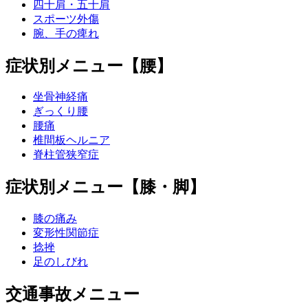
四十肩・五十肩
スポーツ外傷
腕、手の痺れ
症状別メニュー【腰】
坐骨神経痛
ぎっくり腰
腰痛
椎間板ヘルニア
脊柱管狭窄症
症状別メニュー【膝・脚】
膝の痛み
変形性関節症
捻挫
足のしびれ
交通事故メニュー