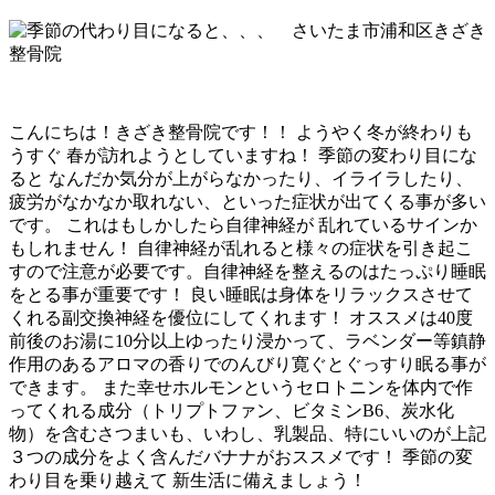
こんにちは！きざき整骨院です！！ ようやく冬が終わりも
うすぐ 春が訪れようとしていますね！ 季節の変わり目にな
ると なんだか気分が上がらなかったり、イライラしたり、
疲労がなかなか取れない、といった症状が出てくる事が多い
です。 これはもしかしたら自律神経が 乱れているサインか
もしれません！ 自律神経が乱れると様々の症状を引き起こ
すので注意が必要です。自律神経を整えるのはたっぷり睡眠
をとる事が重要です！ 良い睡眠は身体をリラックスさせて
くれる副交換神経を優位にしてくれます！ オススメは40度
前後のお湯に10分以上ゆったり浸かって、ラベンダー等鎮静
作用のあるアロマの香りでのんびり寛ぐとぐっすり眠る事が
できます。 また幸せホルモンというセロトニンを体内で作
ってくれる成分（トリプトファン、ビタミンB6、炭水化
物）を含むさつまいも、いわし、乳製品、特にいいのが上記
３つの成分をよく含んだバナナがおススメです！ 季節の変
わり目を乗り越えて 新生活に備えましょう！