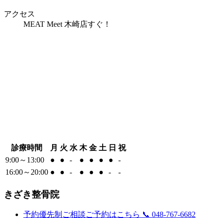
アクセス
MEAT Meet 木崎店すぐ！
診療時間
月
火
水
木
金
土
日
祝
9:00～13:00
●
●
-
●
●
●
●
-
16:00～20:00
●
●
-
●
●
●
-
-
きざき整骨院
予約優先制
ご相談ご予約はこちら
📞 048-767-6682