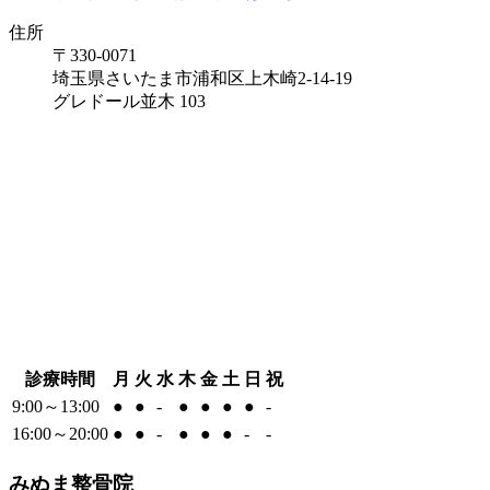
住所
〒330-0071
埼玉県さいたま市浦和区上木崎2-14-19
グレドール並木 103
診療時間
月
火
水
木
金
土
日
祝
9:00～13:00
●
●
-
●
●
●
●
-
16:00～20:00
●
●
-
●
●
●
-
-
みぬま整骨院