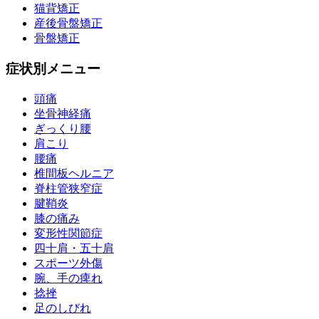
猫背矯正
産後骨盤矯正
骨盤矯正
症状別メニュー
頭痛
坐骨神経痛
ぎっくり腰
肩こり
腰痛
椎間板ヘルニア
脊柱管狭窄症
腱鞘炎
膝の痛み
変形性関節症
四十肩・五十肩
スポーツ外傷
腕、手の痺れ
捻挫
足のしびれ