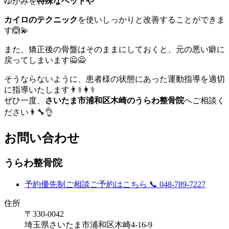
ゆがみを
特殊なベットや
カイロのテクニック
を使いしっかりと改善することができま
す🙆💫
また、矯正後の骨盤はそのままにしておくと、元の悪い癖に
戻ってしまいます🙅🙅
そうならないように、患者様の状態にあった運動指導を適切
に指導いたします👨⚕️👩⚕️
ぜひ一度、
さいたま市浦和区木崎のうらわ整骨院
へご相談く
ださい👨🔧👌
お問い合わせ
うらわ整骨院
予約優先制
ご相談ご予約はこちら
📞 048-789-7227
住所
〒330-0042
埼玉県さいたま市浦和区木崎4-16-9