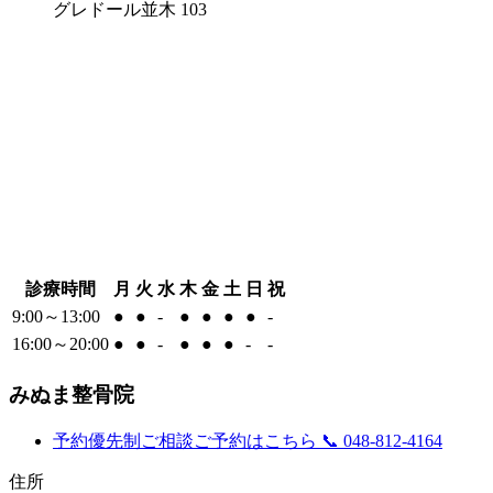
グレドール並木 103
診療時間
月
火
水
木
金
土
日
祝
9:00～13:00
●
●
-
●
●
●
●
-
16:00～20:00
●
●
-
●
●
●
-
-
みぬま整骨院
予約優先制
ご相談ご予約はこちら
📞 048-812-4164
住所