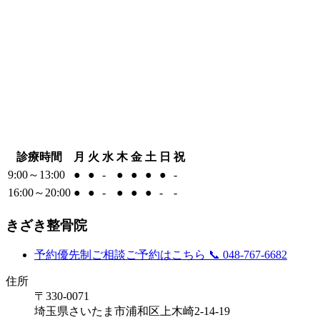
診療時間
月
火
水
木
金
土
日
祝
9:00～13:00
●
●
-
●
●
●
●
-
16:00～20:00
●
●
-
●
●
●
-
-
きざき整骨院
予約優先制
ご相談ご予約はこちら
📞 048-767-6682
住所
〒330-0071
埼玉県さいたま市浦和区上木崎2-14-19