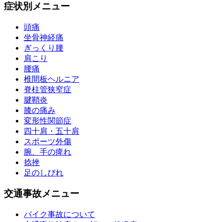
症状別メニュー
頭痛
坐骨神経痛
ぎっくり腰
肩こり
腰痛
椎間板ヘルニア
脊柱管狭窄症
腱鞘炎
膝の痛み
変形性関節症
四十肩・五十肩
スポーツ外傷
腕、手の痺れ
捻挫
足のしびれ
交通事故メニュー
バイク事故について