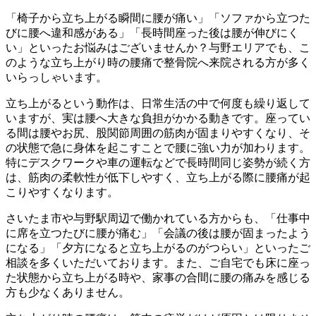
「椅子から立ち上がる瞬間に腰が痛い」「ソファから立つた
びに腰へ違和感がある」「長時間座った後は腰が伸びにく
い」といったお悩みはございませんか？与野エリアでも、こ
のような立ち上がり時の腰痛で整骨院へ来院される方が多く
いらっしゃいます。
立ち上がるという動作は、日常生活の中で何度も繰り返して
いますが、実は腰へ大きな負担がかかる動きです。座ってい
る間は腰やお尻、股関節周囲の筋肉が固まりやすくなり、そ
の状態で急に身体を起こすことで腰に強い力が加わります。
特にデスクワークや車の運転などで長時間同じ姿勢が続く方
は、筋肉の柔軟性が低下しやすく、立ち上がる際に腰痛が起
こりやすくなります。
さいたま市や与野駅周辺で働かれている方からも、「仕事中
に席を立つたびに腰が痛む」「会議の後は腰が固まったよう
になる」「夕方になると立ち上がるのがつらい」といったご
相談を多くいただいております。また、ご自宅でも床に座っ
た状態から立ち上がる時や、家事の合間に腰の痛みを感じる
方も少なくありません。