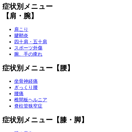
症状別メニュー
【肩・腕】
肩こり
腱鞘炎
四十肩・五十肩
スポーツ外傷
腕、手の痺れ
症状別メニュー【腰】
坐骨神経痛
ぎっくり腰
腰痛
椎間板ヘルニア
脊柱管狭窄症
症状別メニュー【膝・脚】