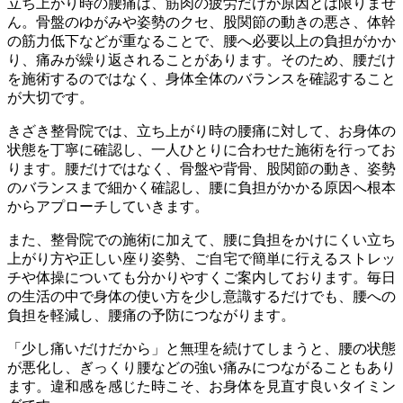
立ち上がり時の腰痛は、筋肉の疲労だけが原因とは限りませ
ん。骨盤のゆがみや姿勢のクセ、股関節の動きの悪さ、体幹
の筋力低下などが重なることで、腰へ必要以上の負担がかか
り、痛みが繰り返されることがあります。そのため、腰だけ
を施術するのではなく、身体全体のバランスを確認すること
が大切です。
きざき整骨院では、立ち上がり時の腰痛に対して、お身体の
状態を丁寧に確認し、一人ひとりに合わせた施術を行ってお
ります。腰だけではなく、骨盤や背骨、股関節の動き、姿勢
のバランスまで細かく確認し、腰に負担がかかる原因へ根本
からアプローチしていきます。
また、整骨院での施術に加えて、腰に負担をかけにくい立ち
上がり方や正しい座り姿勢、ご自宅で簡単に行えるストレッ
チや体操についても分かりやすくご案内しております。毎日
の生活の中で身体の使い方を少し意識するだけでも、腰への
負担を軽減し、腰痛の予防につながります。
「少し痛いだけだから」と無理を続けてしまうと、腰の状態
が悪化し、ぎっくり腰などの強い痛みにつながることもあり
ます。違和感を感じた時こそ、お身体を見直す良いタイミン