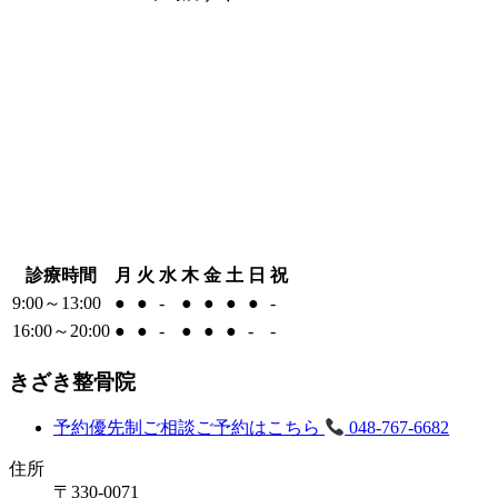
診療時間
月
火
水
木
金
土
日
祝
9:00～13:00
●
●
-
●
●
●
●
-
16:00～20:00
●
●
-
●
●
●
-
-
きざき整骨院
予約優先制
ご相談ご予約はこちら
048-767-6682
住所
〒330-0071