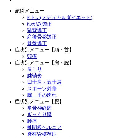
施術メニュー
Eトレ(メディカルダイエット)
ゆがみ矯正
猫背矯正
産後骨盤矯正
骨盤矯正
症状別メニュー【頭・首】
頭痛
症状別メニュー【肩・腕】
肩こり
腱鞘炎
四十肩・五十肩
スポーツ外傷
腕、手の痺れ
症状別メニュー【腰】
坐骨神経痛
ぎっくり腰
腰痛
椎間板ヘルニア
脊柱管狭窄症