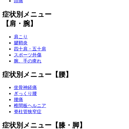
頭痛
症状別メニュー
【肩・腕】
肩こり
腱鞘炎
四十肩・五十肩
スポーツ外傷
腕、手の痺れ
症状別メニュー【腰】
坐骨神経痛
ぎっくり腰
腰痛
椎間板ヘルニア
脊柱管狭窄症
症状別メニュー【膝・脚】