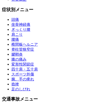
症状別メニュー
頭痛
坐骨神経痛
ぎっくり腰
肩こり
腰痛
椎間板ヘルニア
脊柱管狭窄症
腱鞘炎
膝の痛み
変形性関節症
四十肩・五十肩
スポーツ外傷
腕、手の痺れ
捻挫
足のしびれ
交通事故メニュー