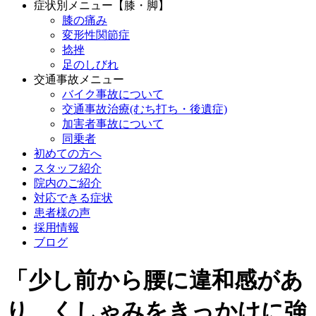
症状別メニュー【膝・脚】
膝の痛み
変形性関節症
捻挫
足のしびれ
交通事故メニュー
バイク事故について
交通事故治療(むち打ち・後遺症)
加害者事故について
同乗者
初めての方へ
スタッフ紹介
院内のご紹介
対応できる症状
患者様の声
採用情報
ブログ
「少し前から腰に違和感があ
り、くしゃみをきっかけに強