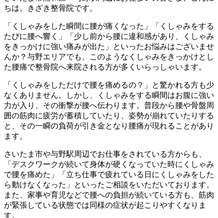
ちは。きざき整骨院です。
「くしゃみをした瞬間に腰が痛くなった」「くしゃみをする
たびに腰へ響く」「少し前から腰に違和感があり、くしゃみ
をきっかけに強い痛みが出た」といったお悩みはございませ
んか？与野エリアでも、このようなくしゃみをきっかけとし
た腰痛で整骨院へ来院される方が多くいらっしゃいます。
「くしゃみをしただけで腰を痛めるの？」と驚かれる方も少
なくありません。しかし、くしゃみをする瞬間はお腹に強い
力が入り、その衝撃が腰へ伝わります。普段から腰や骨盤周
囲の筋肉に疲労が蓄積していたり、姿勢が崩れていたりする
と、その一瞬の負荷が引き金となり腰痛が現れることがあり
ます。
さいたま市や与野駅周辺でお仕事をされている方からも、
「デスクワークが続いて身体が硬くなっていた時にくしゃみ
で腰を痛めた」「立ち仕事で疲れている日にくしゃみをした
ら動けなくなった」といったご相談をいただいております。
また、家事や育児などで腰への負担が続いている方も、筋肉
が緊張している状態では同様の症状が起こりやすくなりま
す。