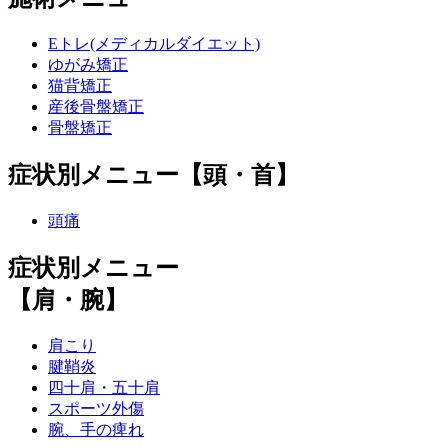
Eトレ(メディカルダイエット)
ゆがみ矯正
猫背矯正
産後骨盤矯正
骨盤矯正
症状別メニュー【頭・首】
頭痛
症状別メニュー
【肩・腕】
肩こり
腱鞘炎
四十肩・五十肩
スポーツ外傷
腕、手の痺れ