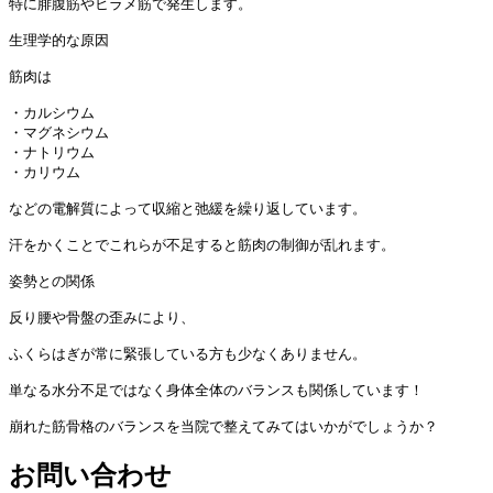
特に腓腹筋やヒラメ筋で発生します。

生理学的な原因

筋肉は

・カルシウム

・マグネシウム

・ナトリウム

・カリウム

などの電解質によって収縮と弛緩を繰り返しています。

汗をかくことでこれらが不足すると筋肉の制御が乱れます。

姿勢との関係

反り腰や骨盤の歪みにより、

ふくらはぎが常に緊張している方も少なくありません。

単なる水分不足ではなく身体全体のバランスも関係しています！

崩れた筋骨格のバランスを当院で整えてみてはいかがでしょうか？
お問い合わせ