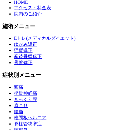
HOME
アクセス・料金表
院内のご紹介
施術メニュー
Eトレ(メディカルダイエット)
ゆがみ矯正
猫背矯正
産後骨盤矯正
骨盤矯正
症状別メニュー
頭痛
坐骨神経痛
ぎっくり腰
肩こり
腰痛
椎間板ヘルニア
脊柱管狭窄症
腱鞘炎