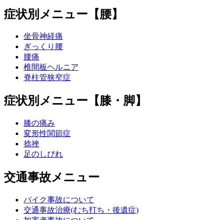
症状別メニュー【腰】
坐骨神経痛
ぎっくり腰
腰痛
椎間板ヘルニア
脊柱管狭窄症
症状別メニュー【膝・脚】
膝の痛み
変形性関節症
捻挫
足のしびれ
交通事故メニュー
バイク事故について
交通事故治療(むち打ち・後遺症)