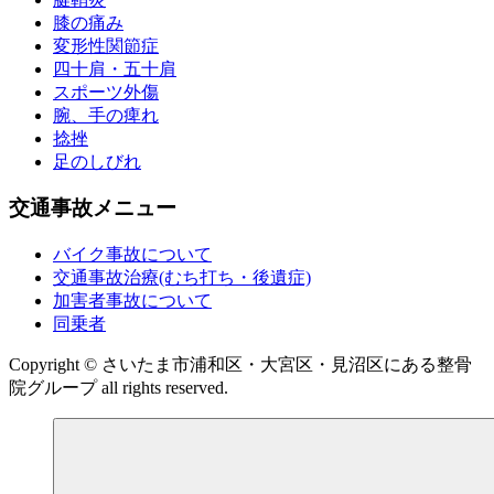
膝の痛み
変形性関節症
四十肩・五十肩
スポーツ外傷
腕、手の痺れ
捻挫
足のしびれ
交通事故メニュー
バイク事故について
交通事故治療(むち打ち・後遺症)
加害者事故について
同乗者
Copyright © さいたま市浦和区・大宮区・見沼区にある整骨
院グループ all rights reserved.