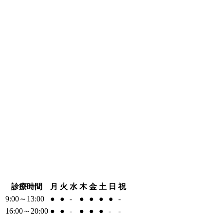
診療時間
月
火
水
木
金
土
日
祝
9:00～13:00
●
●
-
●
●
●
●
-
16:00～20:00
●
●
-
●
●
●
-
-