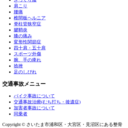
肩こり
腰痛
椎間板ヘルニア
脊柱管狭窄症
腱鞘炎
膝の痛み
変形性関節症
四十肩・五十肩
スポーツ外傷
腕、手の痺れ
捻挫
足のしびれ
交通事故メニュー
バイク事故について
交通事故治療(むち打ち・後遺症)
加害者事故について
同乗者
Copyright © さいたま市浦和区・大宮区・見沼区にある整骨