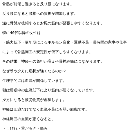
骨盤が前傾し過ぎると反り腰になります。

反り腰になると腰椎への負担が増加します。

逆に骨盤が後傾するとお尻の筋肉が緊張しやすくなります。

特に40代以降の女性は

・筋力低下・更年期によるホルモン変化・運動不足・長時間の家事や仕事

によって骨盤周囲の安定性が低下しやすくなります。

その結果、神経への負担が増え坐骨神経痛につながります。

なぜ朝や夕方に症状が強くなるのか？

生理学的には血流が関係しています。

朝は睡眠中の血流低下により筋肉が硬くなっています。

夕方になると疲労物質が蓄積します。

神経は圧迫だけでなく血流不足にも弱い組織です。

神経周囲の血流が悪くなると、

・しびれ・重だるさ・痛み
