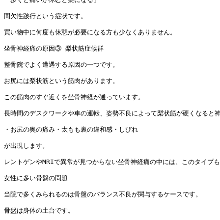
間欠性跛行という症状です。

買い物中に何度も休憩が必要になる方も少なくありません。

坐骨神経痛の原因③ 梨状筋症候群

整骨院でよく遭遇する原因の一つです。

お尻には梨状筋という筋肉があります。

この筋肉のすぐ近くを坐骨神経が通っています。

長時間のデスクワークや車の運転、姿勢不良によって梨状筋が硬くなると神
・お尻の奥の痛み・太もも裏の違和感・しびれ

が出現します。

レントゲンやMRIで異常が見つからない坐骨神経痛の中には、このタイプも
女性に多い骨盤の問題

当院で多くみられるのは骨盤のバランス不良が関与するケースです。

骨盤は身体の土台です。
