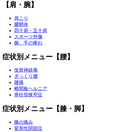
【肩・腕】
肩こり
腱鞘炎
四十肩・五十肩
スポーツ外傷
腕、手の痺れ
症状別メニュー【腰】
坐骨神経痛
ぎっくり腰
腰痛
椎間板ヘルニア
脊柱管狭窄症
症状別メニュー【膝・脚】
膝の痛み
変形性関節症