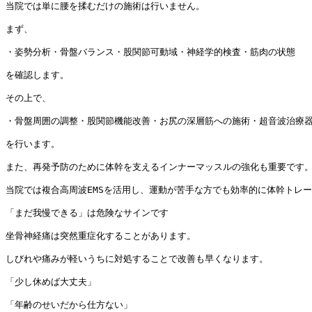
当院では単に腰を揉むだけの施術は行いません。

まず、

・姿勢分析・骨盤バランス・股関節可動域・神経学的検査・筋肉の状態

を確認します。

その上で、

・骨盤周囲の調整・股関節機能改善・お尻の深層筋への施術・超音波治療器
を行います。

また、再発予防のために体幹を支えるインナーマッスルの強化も重要です。
当院では複合高周波EMSを活用し、運動が苦手な方でも効率的に体幹トレー
「まだ我慢できる」は危険なサインです

坐骨神経痛は突然重症化することがあります。

しびれや痛みが軽いうちに対処することで改善も早くなります。

「少し休めば大丈夫」

「年齢のせいだから仕方ない」
