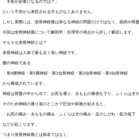
「手術が必要になるのでは？」

という不安から来院される方も少なくありません。

しかし実際には、坐骨神経痛は単なる神経の問題だけではなく、筋肉や骨盤
今回は坐骨神経痛について解剖学・生理学の視点から詳しく解説します。

そもそも坐骨神経とは？

坐骨神経は人体で最も太く長い神経です。

腰の神経である

・第4腰神経・第5腰神経・第1仙骨神経・第2仙骨神経・第3仙骨神経

から構成されています。

神経は骨盤の中から出て、お尻を通り、太ももの裏側を下り、ふくらはぎや
そのため神経の通り道のどこかで圧迫や刺激が起きると、

・お尻の痛み・太ももの痛み・ふくらはぎの痛み・足のしびれ・筋力低下

などが起こります。

つまり坐骨神経痛とは病名ではなく、
