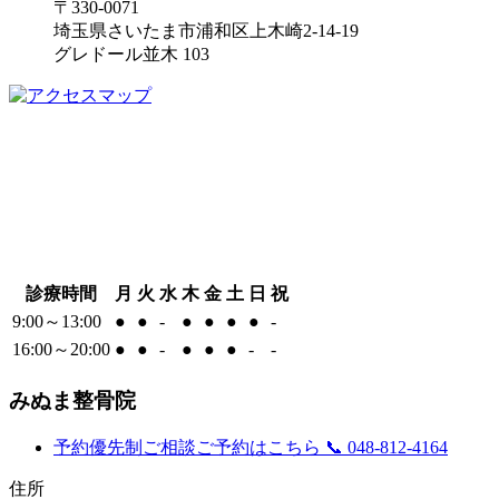
〒330-0071
埼玉県さいたま市浦和区上木崎2-14-19
グレドール並木 103
診療時間
月
火
水
木
金
土
日
祝
9:00～13:00
●
●
-
●
●
●
●
-
16:00～20:00
●
●
-
●
●
●
-
-
みぬま整骨院
予約優先制
ご相談ご予約はこちら
📞 048-812-4164
住所