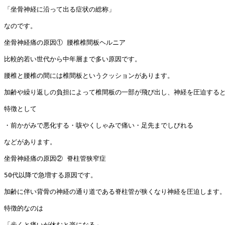
「坐骨神経に沿って出る症状の総称」

なのです。

坐骨神経痛の原因① 腰椎椎間板ヘルニア

比較的若い世代から中年層まで多い原因です。

腰椎と腰椎の間には椎間板というクッションがあります。

加齢や繰り返しの負担によって椎間板の一部が飛び出し、神経を圧迫すると
特徴として

・前かがみで悪化する・咳やくしゃみで痛い・足先までしびれる

などがあります。

坐骨神経痛の原因② 脊柱管狭窄症

50代以降で急増する原因です。

加齢に伴い背骨の神経の通り道である脊柱管が狭くなり神経を圧迫します。
特徴的なのは

「歩くと痛いが休むと楽になる」
