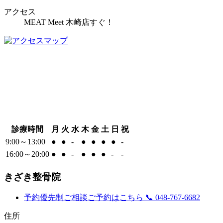
アクセス
MEAT Meet 木崎店すぐ！
診療時間
月
火
水
木
金
土
日
祝
9:00～13:00
●
●
-
●
●
●
●
-
16:00～20:00
●
●
-
●
●
●
-
-
きざき整骨院
予約優先制
ご相談ご予約はこちら
📞 048-767-6682
住所