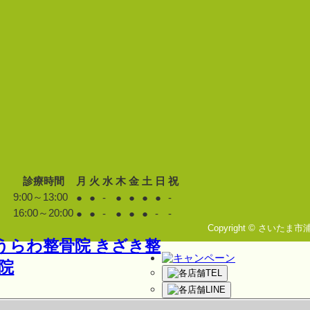
診療時間
月
火
水
木
金
土
日
祝
9:00～13:00
●
●
-
●
●
●
●
-
16:00～20:00
●
●
-
●
●
●
-
-
Copyright © さいたま