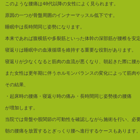
このような腰痛は40代以降の女性によく見られます。

原因の一つが骨盤周囲のインナーマッスル低下です。

睡眠中は長時間同じ姿勢になります。

本来であれば腹横筋や多裂筋といった体幹の深部筋が腰椎を安定
寝返りは睡眠中の血液循環を維持する重要な役割があります。

寝返りが少なくなると筋肉の血流が悪くなり、朝起きた際に腰が
また女性は更年期に伴うホルモンバランスの変化によって筋肉や
その結果、

・起床時の腰痛・寝返り時の痛み・長時間同じ姿勢後の腰痛

が増加します。

当院では骨盤や股関節の可動性を確認しながら施術を行い、必要
朝の腰痛を放置するとぎっくり腰へ進行するケースもあります。