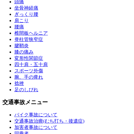
頭痛
坐骨神経痛
ぎっくり腰
肩こり
腰痛
椎間板ヘルニア
脊柱管狭窄症
腱鞘炎
膝の痛み
変形性関節症
四十肩・五十肩
スポーツ外傷
腕、手の痺れ
捻挫
足のしびれ
交通事故メニュー
バイク事故について
交通事故治療(むち打ち・後遺症)
加害者事故について
同乗者