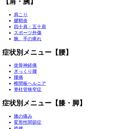
【肩・腕】
肩こり
腱鞘炎
四十肩・五十肩
スポーツ外傷
腕、手の痺れ
症状別メニュー【腰】
坐骨神経痛
ぎっくり腰
腰痛
椎間板ヘルニア
脊柱管狭窄症
症状別メニュー【膝・脚】
膝の痛み
変形性関節症
捻挫