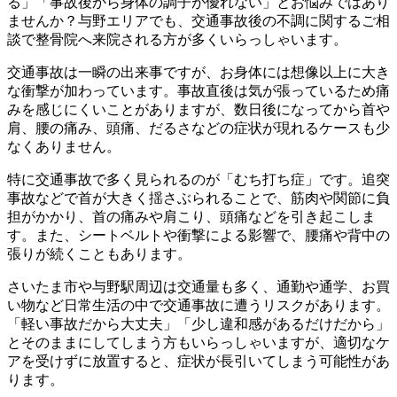
る」「事故後から身体の調子が優れない」とお悩みではあり
ませんか？与野エリアでも、交通事故後の不調に関するご相
談で整骨院へ来院される方が多くいらっしゃいます。
交通事故は一瞬の出来事ですが、お身体には想像以上に大き
な衝撃が加わっています。事故直後は気が張っているため痛
みを感じにくいことがありますが、数日後になってから首や
肩、腰の痛み、頭痛、だるさなどの症状が現れるケースも少
なくありません。
特に交通事故で多く見られるのが「むち打ち症」です。追突
事故などで首が大きく揺さぶられることで、筋肉や関節に負
担がかかり、首の痛みや肩こり、頭痛などを引き起こしま
す。また、シートベルトや衝撃による影響で、腰痛や背中の
張りが続くこともあります。
さいたま市や与野駅周辺は交通量も多く、通勤や通学、お買
い物など日常生活の中で交通事故に遭うリスクがあります。
「軽い事故だから大丈夫」「少し違和感があるだけだから」
とそのままにしてしまう方もいらっしゃいますが、適切なケ
アを受けずに放置すると、症状が長引いてしまう可能性があ
ります。