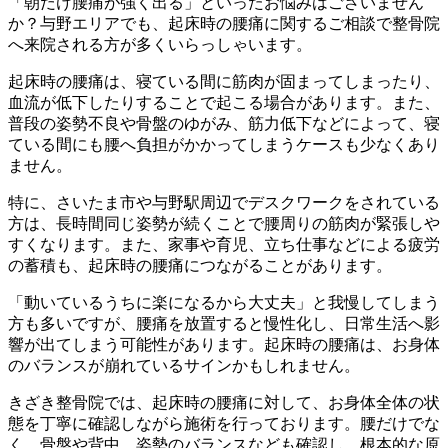
「朝だけ腰痛が強く出る」といったお悩みはございません
か？与野エリアでも、起床時の腰痛に関するご相談で整骨院
へ来院される方が多くいらっしゃいます。
起床時の腰痛は、寝ている間に筋肉が固まってしまったり、
血流が低下したりすることで起こる場合があります。また、
普段の姿勢不良や骨盤のゆがみ、筋力低下などによって、寝
ている間にも腰へ負担がかかってしまうケースも少なくあり
ません。
特に、さいたま市や与野駅周辺でデスクワークをされている
方は、長時間同じ姿勢が続くことで腰周りの筋肉が緊張しや
すくなります。また、家事や育児、立ち仕事などによる疲労
の蓄積も、起床時の腰痛につながることがあります。
「動いているうちに楽になるから大丈夫」と我慢してしまう
方も多いですが、腰痛を放置すると慢性化し、日常生活へ影
響が出てしまう可能性があります。起床時の腰痛は、お身体
のバランスが崩れているサインかもしれません。
きざき整骨院では、起床時の腰痛に対して、お身体全体の状
態を丁寧に確認しながら施術を行っております。腰だけでな
く、骨盤や背中、姿勢のバランスなども確認し、根本的な原