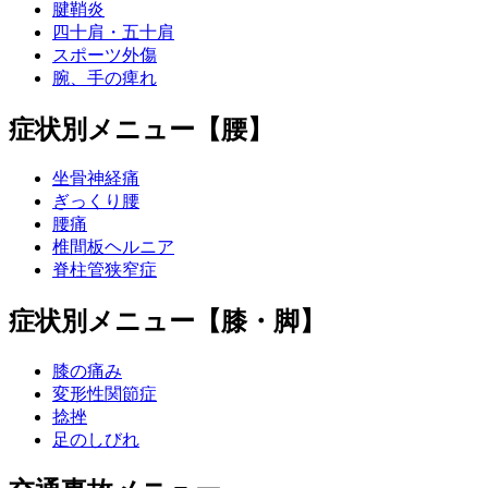
腱鞘炎
四十肩・五十肩
スポーツ外傷
腕、手の痺れ
症状別メニュー【腰】
坐骨神経痛
ぎっくり腰
腰痛
椎間板ヘルニア
脊柱管狭窄症
症状別メニュー【膝・脚】
膝の痛み
変形性関節症
捻挫
足のしびれ