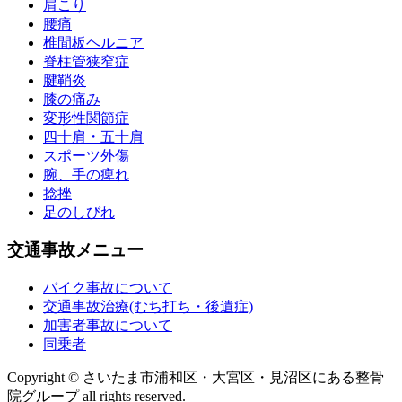
肩こり
腰痛
椎間板ヘルニア
脊柱管狭窄症
腱鞘炎
膝の痛み
変形性関節症
四十肩・五十肩
スポーツ外傷
腕、手の痺れ
捻挫
足のしびれ
交通事故メニュー
バイク事故について
交通事故治療(むち打ち・後遺症)
加害者事故について
同乗者
Copyright © さいたま市浦和区・大宮区・見沼区にある整骨
院グループ all rights reserved.