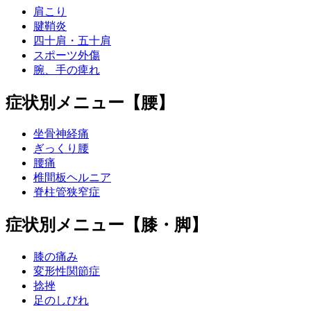
肩こり
腱鞘炎
四十肩・五十肩
スポーツ外傷
腕、手の痺れ
症状別メニュー【腰】
坐骨神経痛
ぎっくり腰
腰痛
椎間板ヘルニア
脊柱管狭窄症
症状別メニュー【膝・脚】
膝の痛み
変形性関節症
捻挫
足のしびれ