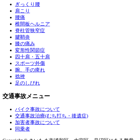
ぎっくり腰
肩こり
腰痛
椎間板ヘルニア
脊柱管狭窄症
腱鞘炎
膝の痛み
変形性関節症
四十肩・五十肩
スポーツ外傷
腕、手の痺れ
捻挫
足のしびれ
交通事故メニュー
バイク事故について
交通事故治療(むち打ち・後遺症)
加害者事故について
同乗者