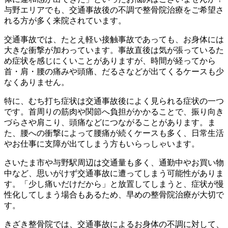
与野エリアでも、交通事故後の不調で整骨院治療をご希望さ
れる方が多く来院されています。
交通事故では、たとえ軽い接触事故であっても、お身体には
大きな衝撃が加わっています。事故直後は気が張っているた
め症状を感じにくいことがありますが、時間が経ってから
首・肩・腰の痛みや頭痛、だるさなどが出てくるケースも少
なくありません。
特に、むち打ち症状は交通事故後によく見られる症状の一つ
です。首周りの筋肉や関節へ負担がかかることで、振り向き
づらさや肩こり、頭痛などにつながることがあります。ま
た、腰への衝撃によって腰痛が続くケースも多く、日常生活
やお仕事に支障が出てしまう方もいらっしゃいます。
さいたま市や与野駅周辺は交通量も多く、通勤中やお買い物
中など、思いがけず交通事故に遭ってしまう可能性がありま
す。「少し痛いだけだから」と放置してしまうと、症状が慢
性化してしまう場合もあるため、早めの整骨院治療が大切で
す。
きざき整骨院では、交通事故によるお身体の不調に対して、