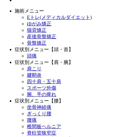
施術メニュー
Eトレ(メディカルダイエット)
ゆがみ矯正
猫背矯正
産後骨盤矯正
骨盤矯正
症状別メニュー【頭・首】
頭痛
症状別メニュー【肩・腕】
肩こり
腱鞘炎
四十肩・五十肩
スポーツ外傷
腕、手の痺れ
症状別メニュー【腰】
坐骨神経痛
ぎっくり腰
腰痛
椎間板ヘルニア
脊柱管狭窄症