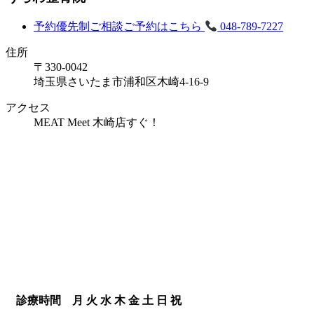
予約優先制
ご相談ご予約はこちら
048-789-7227
住所
〒330-0042
埼玉県さいたま市浦和区木崎4-16-9
アクセス
MEAT Meet 木崎店すぐ！
診療時間
月
火
水
木
金
土
日
祝