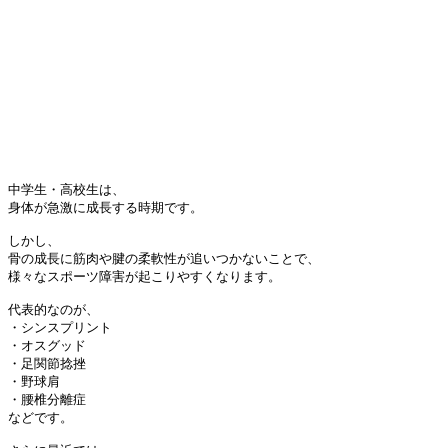
中学生・高校生は、

身体が急激に成長する時期です。

しかし、

骨の成長に筋肉や腱の柔軟性が追いつかないことで、

様々なスポーツ障害が起こりやすくなります。

代表的なのが、

・シンスプリント

・オスグッド

・足関節捻挫

・野球肩

・腰椎分離症

などです。
