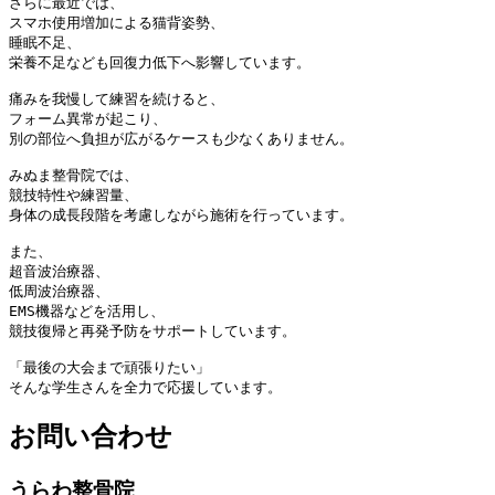
さらに最近では、

スマホ使用増加による猫背姿勢、

睡眠不足、

栄養不足なども回復力低下へ影響しています。

痛みを我慢して練習を続けると、

フォーム異常が起こり、

別の部位へ負担が広がるケースも少なくありません。

みぬま整骨院では、

競技特性や練習量、

身体の成長段階を考慮しながら施術を行っています。

また、

超音波治療器、

低周波治療器、

EMS機器などを活用し、

競技復帰と再発予防をサポートしています。

「最後の大会まで頑張りたい」

そんな学生さんを全力で応援しています。
お問い合わせ
うらわ整骨院