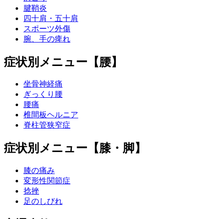
腱鞘炎
四十肩・五十肩
スポーツ外傷
腕、手の痺れ
症状別メニュー【腰】
坐骨神経痛
ぎっくり腰
腰痛
椎間板ヘルニア
脊柱管狭窄症
症状別メニュー【膝・脚】
膝の痛み
変形性関節症
捻挫
足のしびれ