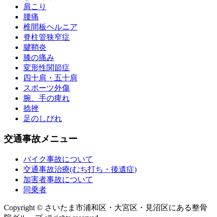
肩こり
腰痛
椎間板ヘルニア
脊柱管狭窄症
腱鞘炎
膝の痛み
変形性関節症
四十肩・五十肩
スポーツ外傷
腕、手の痺れ
捻挫
足のしびれ
交通事故メニュー
バイク事故について
交通事故治療(むち打ち・後遺症)
加害者事故について
同乗者
Copyright © さいたま市浦和区・大宮区・見沼区にある整骨