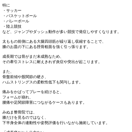
特に

・サッカー

・バスケットボール

・バレーボール

・陸上競技

など、ジャンプやダッシュ動作が多い競技で発症しやすくなります。

太ももの前側にある大腿四頭筋が繰り返し収縮することで、

膝のお皿の下にある脛骨粗面を強く引っ張ります。

成長期では骨がまだ未成熟なため、

その牽引ストレスに耐えきれず炎症や突出が起こります。

また、

骨盤前傾や股関節の硬さ、

ハムストリングスの柔軟性低下も関与します。

痛みをかばってプレーを続けると、

フォームが崩れ、

腰痛や足関節障害につながるケースもあります。

みぬま整骨院では、

膝だけを見るのではなく、

下半身全体の連動性や姿勢評価を行いながら施術しています。
