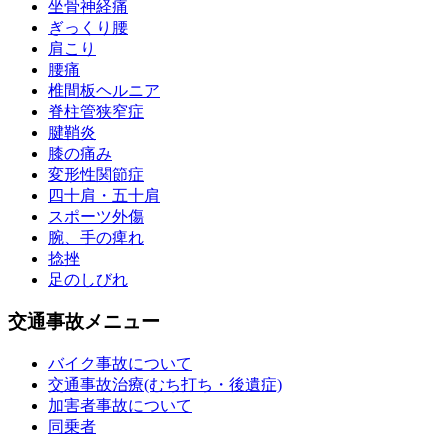
坐骨神経痛
ぎっくり腰
肩こり
腰痛
椎間板ヘルニア
脊柱管狭窄症
腱鞘炎
膝の痛み
変形性関節症
四十肩・五十肩
スポーツ外傷
腕、手の痺れ
捻挫
足のしびれ
交通事故メニュー
バイク事故について
交通事故治療(むち打ち・後遺症)
加害者事故について
同乗者