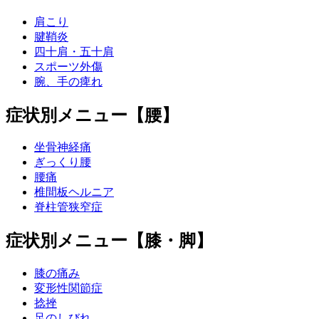
肩こり
腱鞘炎
四十肩・五十肩
スポーツ外傷
腕、手の痺れ
症状別メニュー【腰】
坐骨神経痛
ぎっくり腰
腰痛
椎間板ヘルニア
脊柱管狭窄症
症状別メニュー【膝・脚】
膝の痛み
変形性関節症
捻挫
足のしびれ