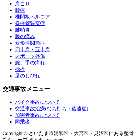
肩こり
腰痛
椎間板ヘルニア
脊柱管狭窄症
腱鞘炎
膝の痛み
変形性関節症
四十肩・五十肩
スポーツ外傷
腕、手の痺れ
捻挫
足のしびれ
交通事故メニュー
バイク事故について
交通事故治療(むち打ち・後遺症)
加害者事故について
同乗者
Copyright © さいたま市浦和区・大宮区・見沼区にある整骨
院グループ all rights reserved.