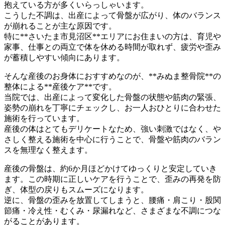
抱えている方が多くいらっしゃいます。
こうした不調は、出産によって骨盤が広がり、体のバランス
が崩れることが主な原因です。
特に**さいたま市見沼区**エリアにお住まいの方は、育児や
家事、仕事との両立で体を休める時間が取れず、疲労や歪み
が蓄積しやすい傾向にあります。
そんな産後のお身体におすすめなのが、**みぬま整骨院**の
整体による**産後ケア**です。
当院では、出産によって変化した骨盤の状態や筋肉の緊張、
姿勢の崩れを丁寧にチェックし、お一人おひとりに合わせた
施術を行っています。
産後の体はとてもデリケートなため、強い刺激ではなく、や
さしく整える施術を中心に行うことで、骨盤や筋肉のバラン
スを無理なく整えます。
産後の骨盤は、約6か月ほどかけてゆっくりと安定していき
ます。この時期に正しいケアを行うことで、歪みの再発を防
ぎ、体型の戻りもスムーズになります。
逆に、骨盤の歪みを放置してしまうと、腰痛・肩こり・股関
節痛・冷え性・むくみ・尿漏れなど、さまざまな不調につな
がることがあります。