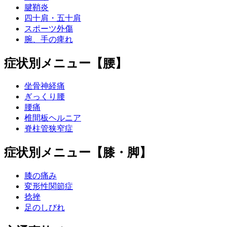
腱鞘炎
四十肩・五十肩
スポーツ外傷
腕、手の痺れ
症状別メニュー【腰】
坐骨神経痛
ぎっくり腰
腰痛
椎間板ヘルニア
脊柱管狭窄症
症状別メニュー【膝・脚】
膝の痛み
変形性関節症
捻挫
足のしびれ