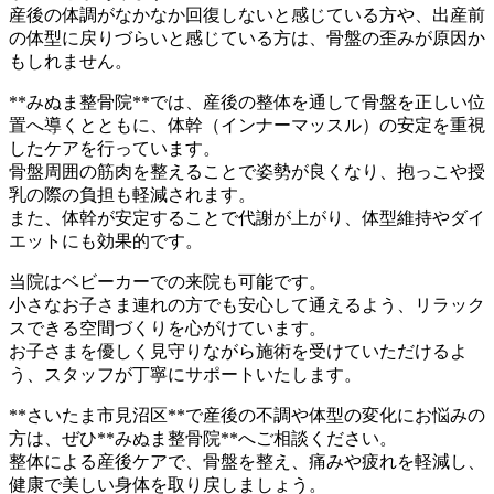
産後の体調がなかなか回復しないと感じている方や、出産前
の体型に戻りづらいと感じている方は、骨盤の歪みが原因か
もしれません。
**みぬま整骨院**では、産後の整体を通して骨盤を正しい位
置へ導くとともに、体幹（インナーマッスル）の安定を重視
したケアを行っています。
骨盤周囲の筋肉を整えることで姿勢が良くなり、抱っこや授
乳の際の負担も軽減されます。
また、体幹が安定することで代謝が上がり、体型維持やダイ
エットにも効果的です。
当院はベビーカーでの来院も可能です。
小さなお子さま連れの方でも安心して通えるよう、リラック
スできる空間づくりを心がけています。
お子さまを優しく見守りながら施術を受けていただけるよ
う、スタッフが丁寧にサポートいたします。
**さいたま市見沼区**で産後の不調や体型の変化にお悩みの
方は、ぜひ**みぬま整骨院**へご相談ください。
整体による産後ケアで、骨盤を整え、痛みや疲れを軽減し、
健康で美しい身体を取り戻しましょう。