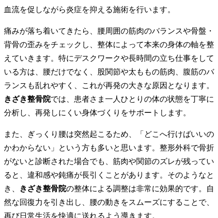
血流を促しながら炎症を抑える施術を行います。
椎間板ヘルニア
痛みが落ち着いてきたら、腰周囲の筋肉のバランスや骨盤・
背骨の歪みをチェックし、整体によって本来の身体の軸を整
脊柱管狭窄症
えていきます。特にデスクワークや長時間の立ち仕事をして
いる方は、腰だけでなく、股関節や太ももの筋肉、腹筋のバ
症状別メニュー【膝・脚】
ランスも乱れやすく、これが再発の大きな原因となります。
きざき整骨院
では、患者さま一人ひとりの体の状態を丁寧に
膝の痛み
分析し、再発しにくい身体づくりをサポートします。
また、ぎっくり腰は突然起こるため、「どこへ行けばいいの
変形性関節症
かわからない」という方も多いと思います。整形外科で骨折
がないと診断された場合でも、筋肉や関節のズレが残ってい
捻挫
ると、違和感や鈍痛が長引くことがあります。そのようなと
き、
きざき整骨院
の整体による調整は非常に効果的です。自
然な回復力を引き出し、腰の動きをスムーズにすることで、
足のしびれ
再び日常生活を快適に送れるよう導きます。