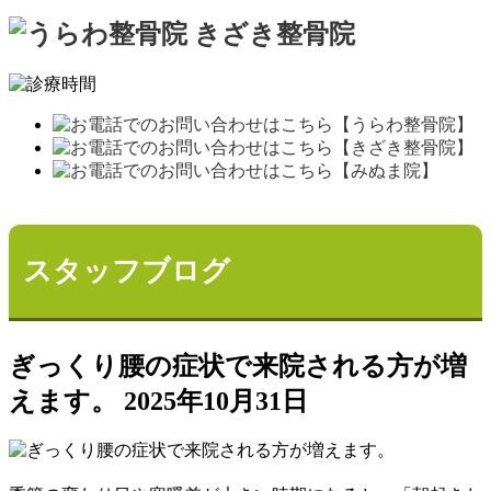
猫背矯正
産後骨盤矯正
骨盤矯正
症状別メニュー【頭・首】
スタッフブログ
頭痛
症状別メニュー【肩・腕】
ぎっくり腰の症状で来院される方が増
えます。
2025年10月31日
肩こり
腱鞘炎