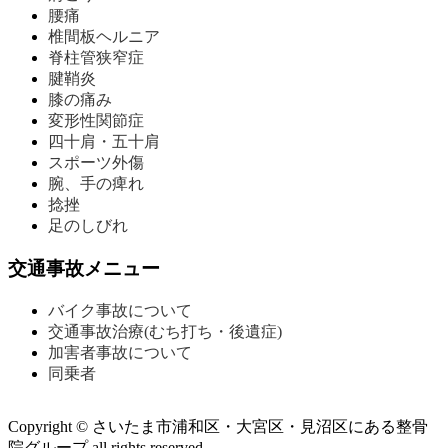
腰痛
椎間板ヘルニア
脊柱管狭窄症
腱鞘炎
膝の痛み
変形性関節症
四十肩・五十肩
スポーツ外傷
腕、手の痺れ
捻挫
足のしびれ
交通事故メニュー
バイク事故について
交通事故治療(むち打ち・後遺症)
加害者事故について
同乗者
Copyright © さいたま市浦和区・大宮区・見沼区にある整骨
院グループ all rights reserved.