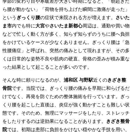
季節の変わり目や寒暖差が大きい時期になると、「朝起きた
ら腰が動かない」「荷物を持ち上げた瞬間に激痛が走った」
四十肩・五十肩
という
ぎっくり腰
の症状で来院される方が増えます。
さいた
ま市
内でも特に
大宮
や
さいたま新都心
周辺は、通勤や買い物
などで忙しく動く方が多く、知らず知らずのうちに腰へ負担
スポーツ外傷
をかけているケースが少なくありません。ぎっくり腰は「急
性腰痛症」と呼ばれ、突然の痛みとして現れますが、その多
腕、手の痺れ
くは日常的な姿勢不良や筋肉の硬直、骨格の歪みが積み重な
った結果として起こることが多いのです。
症状別メニュー【腰】
そんな時に頼りになるのが、
浦和区 与野駅
近くの
きざき整
骨院
です。当院では、ぎっくり腰の痛みを早期に和らげるだ
坐骨神経痛
けでなく、再発を防ぐための整体施術を行っています。ぎっ
くり腰を起こした直後は、炎症が強く動かすことも難しい状
ぎっくり腰
態です。そのため、無理にマッサージをしたり、ストレッチ
をしたりするのは逆効果になることがあります。
きざき整骨
腰痛
院
では、初期は患部に負担をかけない穏やかな手技を用い、