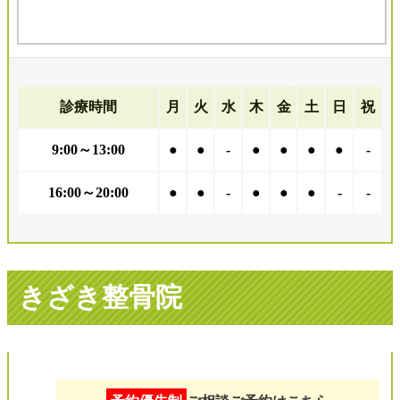
診療時間
月
火
水
木
金
土
日
祝
9:00～13:00
●
●
-
●
●
●
●
-
16:00～20:00
●
●
-
●
●
●
-
-
きざき整骨院