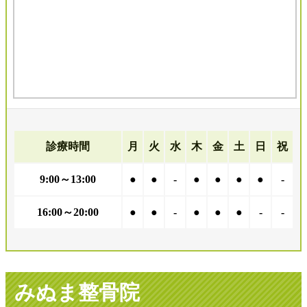
診療時間
月
火
水
木
金
土
日
祝
9:00～13:00
●
●
-
●
●
●
●
-
16:00～20:00
●
●
-
●
●
●
-
-
みぬま整骨院