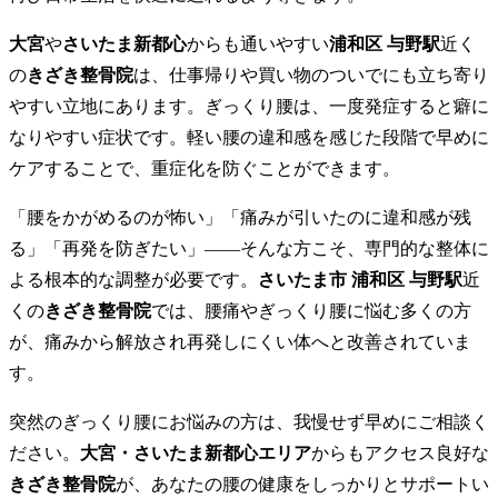
交通事故メニュー
大宮
や
さいたま新都心
からも通いやすい
浦和区 与野駅
近く
の
きざき整骨院
は、仕事帰りや買い物のついでにも立ち寄り
バイク事故について
やすい立地にあります。ぎっくり腰は、一度発症すると癖に
なりやすい症状です。軽い腰の違和感を感じた段階で早めに
ケアすることで、重症化を防ぐことができます。
交通事故治療(むち打ち・後遺症)
「腰をかがめるのが怖い」「痛みが引いたのに違和感が残
加害者事故について
る」「再発を防ぎたい」――そんな方こそ、専門的な整体に
よる根本的な調整が必要です。
さいたま市 浦和区 与野駅
近
同乗者
くの
きざき整骨院
では、腰痛やぎっくり腰に悩む多くの方
が、痛みから解放され再発しにくい体へと改善されていま
す。
初めての方へ
突然のぎっくり腰にお悩みの方は、我慢せず早めにご相談く
スタッフ紹介
ださい。
大宮・さいたま新都心エリア
からもアクセス良好な
きざき整骨院
が、あなたの腰の健康をしっかりとサポートい