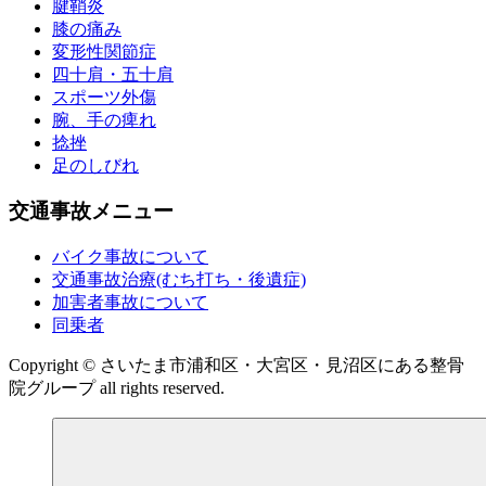
腱鞘炎
膝の痛み
変形性関節症
四十肩・五十肩
スポーツ外傷
腕、手の痺れ
捻挫
足のしびれ
交通事故メニュー
バイク事故について
交通事故治療(むち打ち・後遺症)
加害者事故について
同乗者
Copyright © さいたま市浦和区・大宮区・見沼区にある整骨
院グループ all rights reserved.