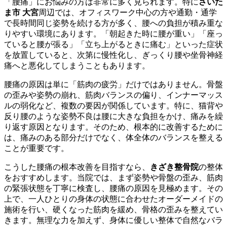
「腰痛」にお悩みの方は非常に多く見られます。特に
さいた
ま市 大宮
周辺では、オフィスワーク中心の方や通勤・通学
で長時間同じ姿勢を続ける方が多く、腰への負担が積み重な
りやすい環境にあります。「朝起きた時に腰が重い」「座っ
ていると腰が張る」「立ち上がるときに痛む」といった症状
を放置していると、次第に慢性化し、ぎっくり腰や坐骨神経
痛へと悪化してしまうこともあります。
腰痛の原因は単に「筋肉の疲労」だけではありません。骨盤
の歪みや姿勢の崩れ、筋肉バランスの偏り、インナーマッス
ルの弱化など、複数の要因が関係しています。特に、猫背や
反り腰のような姿勢不良は腰に大きな負担をかけ、痛みを繰
り返す原因となります。そのため、根本的に改善するために
は、痛みのある部分だけでなく、体全体のバランスを整える
ことが重要です。
こうした腰痛の根本改善を目指すなら、
きざき整骨院
の整体
をおすすめします。当院では、まず姿勢や骨盤の歪み、筋肉
の緊張状態を丁寧に検査し、腰痛の原因を見極めます。その
上で、一人ひとりの身体の状態に合わせたオーダーメイドの
施術を行い、硬くなった筋肉を緩め、骨格の歪みを整えてい
きます。無理な力を加えず、身体に優しい整体で自然なバラ