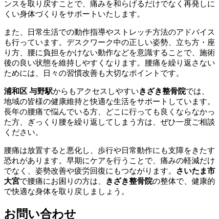
ンスを取り戻すことで、痛みを和らげるだけでなく再発しに
くい身体づくりをサポートいたします。
また、日常生活での動作指導やストレッチ方法のアドバイス
も行っています。デスクワーク中の正しい姿勢、立ち方・座
り方、腰に負担をかけない動作などを意識することで、施術
後の良い状態を維持しやすくなります。腰痛を繰り返さない
ためには、日々の習慣改善も大切なポイントです。
浦和区 与野駅
からもアクセスしやすい
きざき整骨院
では、
地域の皆様の健康維持と快適な生活をサポートしています。
長年の腰痛で悩んでいる方、どこに行っても良くならなかっ
た方、ぎっくり腰を繰り返してしまう方は、ぜひ一度ご相談
ください。
腰痛は放置すると悪化し、歩行や日常動作にも支障をきたす
恐れがあります。早期にケアを行うことで、痛みの軽減だけ
でなく、姿勢改善や疲労回復にもつながります。
さいたま市
大宮
で腰痛にお困りの方は、
きざき整骨院
の整体で、健康的
で快適な身体を取り戻しましょう。
お問い合わせ