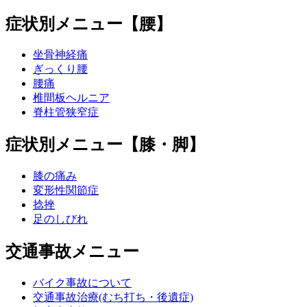
症状別メニュー【腰】
坐骨神経痛
ぎっくり腰
腰痛
椎間板ヘルニア
脊柱管狭窄症
症状別メニュー【膝・脚】
膝の痛み
変形性関節症
捻挫
足のしびれ
交通事故メニュー
バイク事故について
交通事故治療(むち打ち・後遺症)