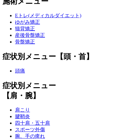
施術メニュー
Eトレ(メディカルダイエット)
ゆがみ矯正
猫背矯正
産後骨盤矯正
骨盤矯正
症状別メニュー【頭・首】
頭痛
症状別メニュー
【肩・腕】
肩こり
腱鞘炎
四十肩・五十肩
スポーツ外傷
腕、手の痺れ