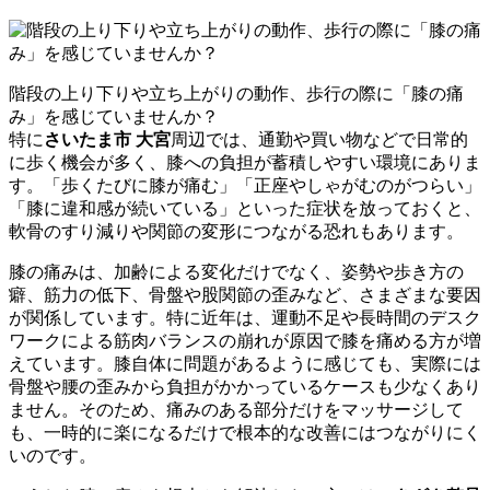
階段の上り下りや立ち上がりの動作、歩行の際に「膝の痛
み」を感じていませんか？
特に
さいたま市 大宮
周辺では、通勤や買い物などで日常的
に歩く機会が多く、膝への負担が蓄積しやすい環境にありま
す。「歩くたびに膝が痛む」「正座やしゃがむのがつらい」
「膝に違和感が続いている」といった症状を放っておくと、
軟骨のすり減りや関節の変形につながる恐れもあります。
膝の痛みは、加齢による変化だけでなく、姿勢や歩き方の
癖、筋力の低下、骨盤や股関節の歪みなど、さまざまな要因
が関係しています。特に近年は、運動不足や長時間のデスク
ワークによる筋肉バランスの崩れが原因で膝を痛める方が増
えています。膝自体に問題があるように感じても、実際には
骨盤や腰の歪みから負担がかかっているケースも少なくあり
ません。そのため、痛みのある部分だけをマッサージして
も、一時的に楽になるだけで根本的な改善にはつながりにく
いのです。