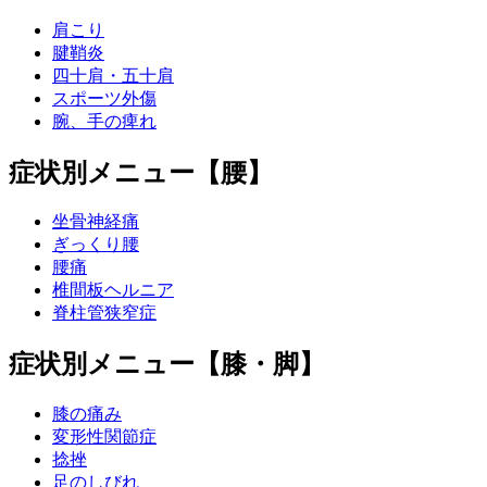
肩こり
腱鞘炎
四十肩・五十肩
スポーツ外傷
腕、手の痺れ
症状別メニュー【腰】
坐骨神経痛
ぎっくり腰
腰痛
椎間板ヘルニア
脊柱管狭窄症
症状別メニュー【膝・脚】
膝の痛み
変形性関節症
捻挫
足のしびれ