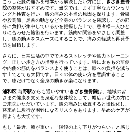
こうした膝の痛みを根本から解決したい方には、
きざき整骨
院
の整体がおすすめです。当院では、まず丁寧なカウンセリ
ングと検査を行い、膝の痛みの本当の原因を探ります。骨盤
や股関節、足首の動きなど全身のバランスを確認し、どの部
分に負担が集中しているかを把握した上で、患者様一人ひと
りに合わせた施術を行います。筋肉や関節をやさしく調整
し、膝の動きをスムーズにすることで、痛みの軽減と再発予
防を目指します。
さらに、日常生活の中でできるストレッチや筋力トレーニン
グ、正しい歩き方の指導も行っています。特に太ももの前側
や内側の筋肉をバランスよく使うことは、膝への負担を減ら
す上でとても大切です。日々の体の使い方を意識すること
で、膝だけでなく全身の動きが楽になります。
浦和区 与野駅
からも通いやすい
きざき整骨院
は、地域の皆
さまの健康を支える身近な整体院として、幅広い世代の方に
ご来院いただいています。膝の痛みは放置すると慢性化し、
将来的に歩行が困難になるリスクもあります。早めのケアが
何よりも大切です。
もし「最近、膝が重い」「階段の上り下りがつらい」と感じ