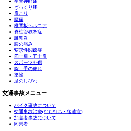
坐骨神経痛
ぎっくり腰
肩こり
腰痛
椎間板ヘルニア
脊柱管狭窄症
腱鞘炎
膝の痛み
変形性関節症
四十肩・五十肩
スポーツ外傷
腕、手の痺れ
捻挫
足のしびれ
交通事故メニュー
バイク事故について
交通事故治療(むち打ち・後遺症)
加害者事故について
同乗者