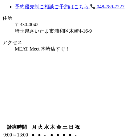
予約優先制
ご相談ご予約はこちら
048-789-7227
住所
〒330-0042
埼玉県さいたま市浦和区木崎4-16-9
アクセス
MEAT Meet 木崎店すぐ！
診療時間
月
火
水
木
金
土
日
祝
9:00～13:00
●
●
-
●
●
●
●
-