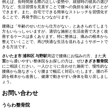
例えば、長時間座る際の正しい姿勢や、就寝時の寝具の選び
方など、生活習慣を見直すことで腰への負担を減らすことが
できます。また、自宅でできる簡単なストレッチを習慣化す
ることで、再発予防にもつながります。
腰痛は「年齢のせいだから仕方がない」とあきらめてしまう
方もいらっしゃいますが、適切な施術と生活改善で大きく改
善するケースは多くあります。特に整体は、痛みの根本から
整えていくことで、再び快適な生活を送れるようサポートで
きる方法です。
さいたま市 浦和区 与野駅
周辺で腰痛にお悩みの方、また
大
宮
から通いやすい整体院をお探しの方は、ぜひ
きざき整骨院
にご相談ください。一人ひとりに合わせた施術で、慢性的な
腰痛から急なぎっくり腰まで幅広く対応いたします。腰の不
調を根本から改善し、健康で動きやすい身体を取り戻しまし
ょう。
お問い合わせ
うらわ整骨院