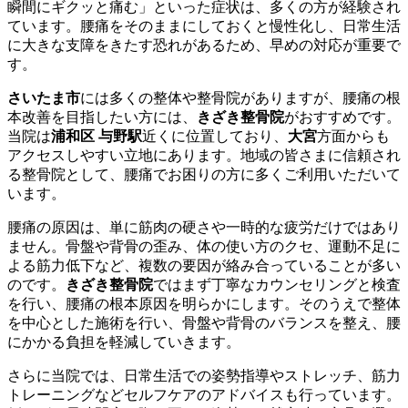
瞬間にギクッと痛む」といった症状は、多くの方が経験され
ています。腰痛をそのままにしておくと慢性化し、日常生活
に大きな支障をきたす恐れがあるため、早めの対応が重要で
す。
さいたま市
には多くの整体や整骨院がありますが、腰痛の根
本改善を目指したい方には、
きざき整骨院
がおすすめです。
当院は
浦和区 与野駅
近くに位置しており、
大宮
方面からも
アクセスしやすい立地にあります。地域の皆さまに信頼され
る整骨院として、腰痛でお困りの方に多くご利用いただいて
います。
腰痛の原因は、単に筋肉の硬さや一時的な疲労だけではあり
ません。骨盤や背骨の歪み、体の使い方のクセ、運動不足に
よる筋力低下など、複数の要因が絡み合っていることが多い
のです。
きざき整骨院
ではまず丁寧なカウンセリングと検査
を行い、腰痛の根本原因を明らかにします。そのうえで整体
を中心とした施術を行い、骨盤や背骨のバランスを整え、腰
にかかる負担を軽減していきます。
さらに当院では、日常生活での姿勢指導やストレッチ、筋力
トレーニングなどセルフケアのアドバイスも行っています。