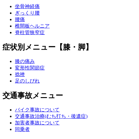
坐骨神経痛
ぎっくり腰
腰痛
椎間板ヘルニア
脊柱管狭窄症
症状別メニュー【膝・脚】
膝の痛み
変形性関節症
捻挫
足のしびれ
交通事故メニュー
バイク事故について
交通事故治療(むち打ち・後遺症)
加害者事故について
同乗者