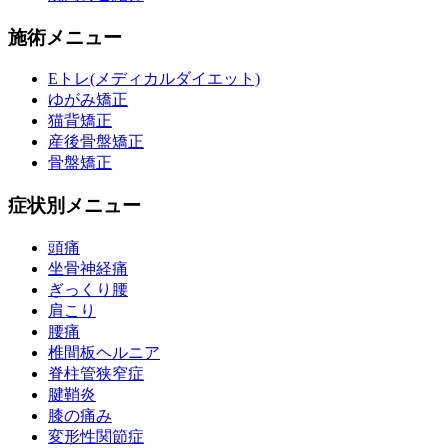
施術メニュー
Eトレ(メディカルダイエット)
ゆがみ矯正
猫背矯正
産後骨盤矯正
骨盤矯正
症状別メニュー
頭痛
坐骨神経痛
ぎっくり腰
肩こり
腰痛
椎間板ヘルニア
脊柱管狭窄症
腱鞘炎
膝の痛み
変形性関節症