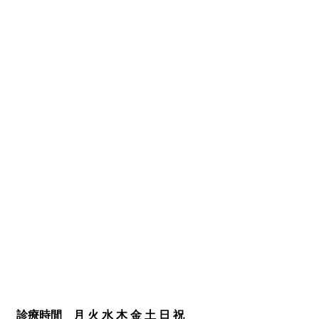
診療時間
月
火
水
木
金
土
日
祝