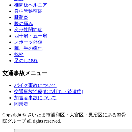
椎間板ヘルニア
脊柱管狭窄症
腱鞘炎
膝の痛み
変形性関節症
四十肩・五十肩
スポーツ外傷
腕、手の痺れ
捻挫
足のしびれ
交通事故メニュー
バイク事故について
交通事故治療(むち打ち・後遺症)
加害者事故について
同乗者
Copyright © さいたま市浦和区・大宮区・見沼区にある整骨
院グループ all rights reserved.