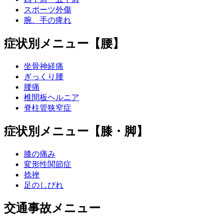
スポーツ外傷
腕、手の痺れ
症状別メニュー【腰】
坐骨神経痛
ぎっくり腰
腰痛
椎間板ヘルニア
脊柱管狭窄症
症状別メニュー【膝・脚】
膝の痛み
変形性関節症
捻挫
足のしびれ
交通事故メニュー