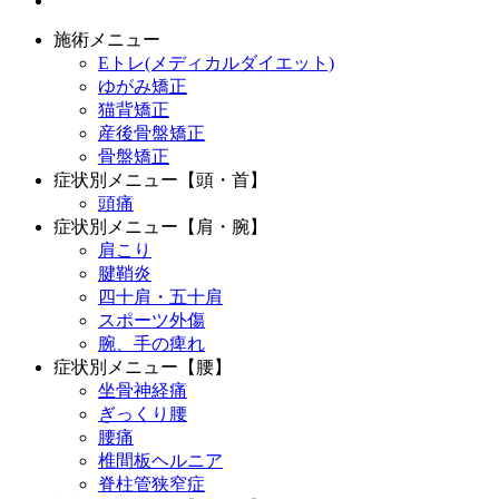
施術メニュー
Eトレ(メディカルダイエット)
ゆがみ矯正
猫背矯正
産後骨盤矯正
骨盤矯正
症状別メニュー【頭・首】
頭痛
症状別メニュー【肩・腕】
肩こり
腱鞘炎
四十肩・五十肩
スポーツ外傷
腕、手の痺れ
症状別メニュー【腰】
坐骨神経痛
ぎっくり腰
腰痛
椎間板ヘルニア
脊柱管狭窄症