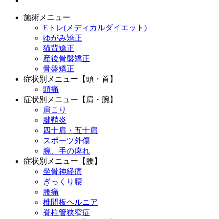
施術メニュー
Eトレ(メディカルダイエット)
ゆがみ矯正
猫背矯正
産後骨盤矯正
骨盤矯正
症状別メニュー【頭・首】
頭痛
症状別メニュー【肩・腕】
肩こり
腱鞘炎
四十肩・五十肩
スポーツ外傷
腕、手の痺れ
症状別メニュー【腰】
坐骨神経痛
ぎっくり腰
腰痛
椎間板ヘルニア
脊柱管狭窄症