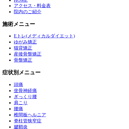
HOME
アクセス・料金表
院内のご紹介
施術メニュー
Eトレ(メディカルダイエット)
ゆがみ矯正
猫背矯正
産後骨盤矯正
骨盤矯正
症状別メニュー
頭痛
坐骨神経痛
ぎっくり腰
肩こり
腰痛
椎間板ヘルニア
脊柱管狭窄症
腱鞘炎