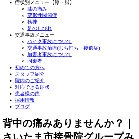
症状別メニュー【膝・脚】
膝の痛み
変形性関節症
捻挫
足のしびれ
交通事故メニュー
バイク事故について
交通事故治療(むち打ち・後遺症)
加害者事故について
同乗者
初めての方へ
スタッフ紹介
院内のご紹介
対応できる症状
患者様の声
採用情報
ブログ
背中の痛みありませんか？｜
さいたま市接骨院グループみ