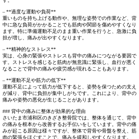
す。
– **過度な運動や負荷**
重いものを持ち上げる動作や、無理な姿勢での作業など、背
中に急な負荷がかかることでも筋肉や関節を傷めやすくなり
ます。特に準備運動不足のまま重い作業を行うと、急激に負
担が増し、痛みが出やすくなります。
– **精神的なストレス**
実は、心身の緊張やストレスも背中の痛みにつながる要因で
す。ストレスを感じると筋肉が無意識に緊張し、血行が悪く
なることで背中の痛みや疲労感が現れることもあります。
– **運動不足や筋力の低下**
運動不足によって筋力が低下すると、姿勢を保つための支え
が減り、背中に負担が集中しがちです。これにより、背中の
痛みや姿勢の悪化が生じることがあります。
### 背中の痛みに整体が効果的な理由
さいたま市浦和区のきざき整骨院では、整体を通じて、背中
の痛みを根本から改善するお手伝いをしています。背中の痛
みが起こる原因は様々ですが、整体で背骨や骨盤を整え、筋
肉の緊張をほぐすことで、痛みを緩和しやすくなります。