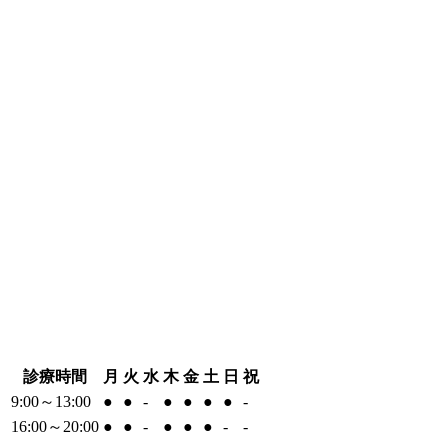
診療時間
月
火
水
木
金
土
日
祝
9:00～13:00
●
●
-
●
●
●
●
-
16:00～20:00
●
●
-
●
●
●
-
-