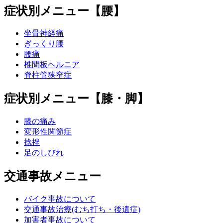
症状別メニュー【腰】
坐骨神経痛
ぎっくり腰
腰痛
椎間板ヘルニア
脊柱管狭窄症
症状別メニュー【膝・脚】
膝の痛み
変形性関節症
捻挫
足のしびれ
交通事故メニュー
バイク事故について
交通事故治療(むち打ち・後遺症)
加害者事故について