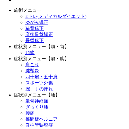
施術メニュー
Eトレ(メディカルダイエット)
ゆがみ矯正
猫背矯正
産後骨盤矯正
骨盤矯正
症状別メニュー【頭・首】
頭痛
症状別メニュー【肩・腕】
肩こり
腱鞘炎
四十肩・五十肩
スポーツ外傷
腕、手の痺れ
症状別メニュー【腰】
坐骨神経痛
ぎっくり腰
腰痛
椎間板ヘルニア
脊柱管狭窄症