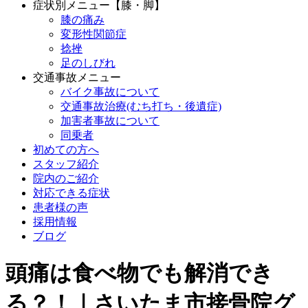
症状別メニュー【膝・脚】
膝の痛み
変形性関節症
捻挫
足のしびれ
交通事故メニュー
バイク事故について
交通事故治療(むち打ち・後遺症)
加害者事故について
同乗者
初めての方へ
スタッフ紹介
院内のご紹介
対応できる症状
患者様の声
採用情報
ブログ
頭痛は食べ物でも解消でき
る？！｜さいたま市接骨院グ