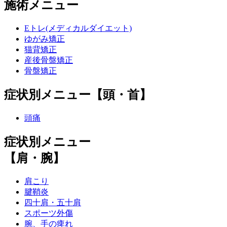
施術メニュー
Eトレ(メディカルダイエット)
ゆがみ矯正
猫背矯正
産後骨盤矯正
骨盤矯正
症状別メニュー【頭・首】
頭痛
症状別メニュー
【肩・腕】
肩こり
腱鞘炎
四十肩・五十肩
スポーツ外傷
腕、手の痺れ