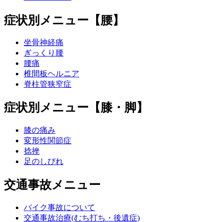
症状別メニュー【腰】
坐骨神経痛
ぎっくり腰
腰痛
椎間板ヘルニア
脊柱管狭窄症
症状別メニュー【膝・脚】
膝の痛み
変形性関節症
捻挫
足のしびれ
交通事故メニュー
バイク事故について
交通事故治療(むち打ち・後遺症)