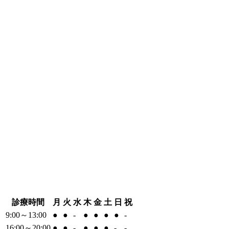
診療時間
月
火
水
木
金
土
日
祝
9:00～13:00
●
●
-
●
●
●
●
-
16:00～20:00
●
●
-
●
●
●
-
-