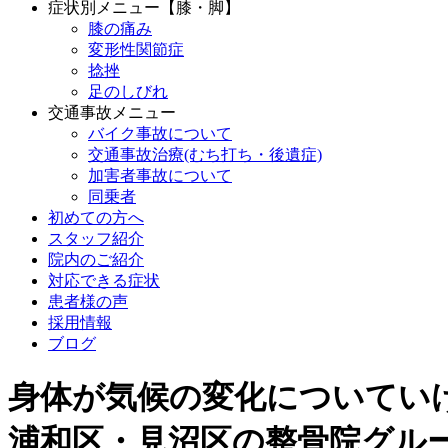
症状別メニュー【膝・脚】
膝の痛み
変形性関節症
捻挫
足のしびれ
交通事故メニュー
バイク事故について
交通事故治療(むち打ち・後遺症)
加害者事故について
同乗者
初めての方へ
スタッフ紹介
院内のご紹介
対応できる症状
患者様の声
採用情報
ブログ
身体が気候の変化についてい
浦和区・見沼区の整骨院グル