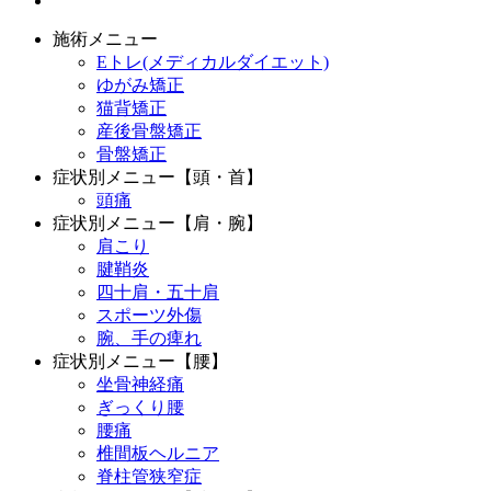
施術メニュー
Eトレ(メディカルダイエット)
ゆがみ矯正
猫背矯正
産後骨盤矯正
骨盤矯正
症状別メニュー【頭・首】
頭痛
症状別メニュー【肩・腕】
肩こり
腱鞘炎
四十肩・五十肩
スポーツ外傷
腕、手の痺れ
症状別メニュー【腰】
坐骨神経痛
ぎっくり腰
腰痛
椎間板ヘルニア
脊柱管狭窄症