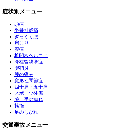
症状別メニュー
頭痛
坐骨神経痛
ぎっくり腰
肩こり
腰痛
椎間板ヘルニア
脊柱管狭窄症
腱鞘炎
膝の痛み
変形性関節症
四十肩・五十肩
スポーツ外傷
腕、手の痺れ
捻挫
足のしびれ
交通事故メニュー