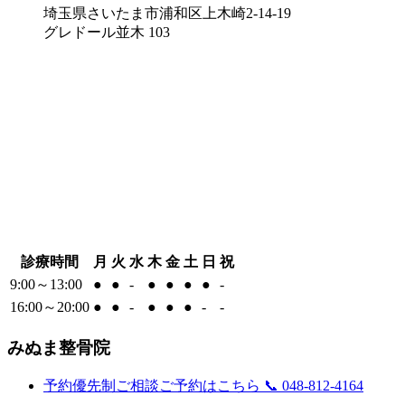
埼玉県さいたま市浦和区上木崎2-14-19
グレドール並木 103
診療時間
月
火
水
木
金
土
日
祝
9:00～13:00
●
●
-
●
●
●
●
-
16:00～20:00
●
●
-
●
●
●
-
-
みぬま整骨院
予約優先制
ご相談ご予約はこちら
📞 048-812-4164