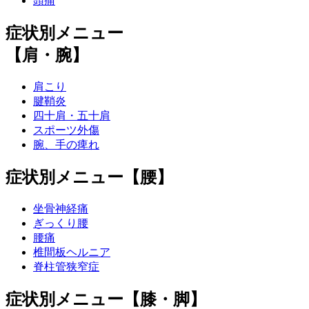
頭痛
症状別メニュー
【肩・腕】
肩こり
腱鞘炎
四十肩・五十肩
スポーツ外傷
腕、手の痺れ
症状別メニュー【腰】
坐骨神経痛
ぎっくり腰
腰痛
椎間板ヘルニア
脊柱管狭窄症
症状別メニュー【膝・脚】