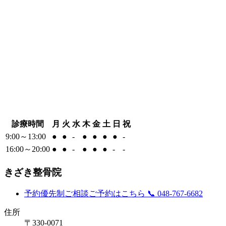
診療時間
月
火
水
木
金
土
日
祝
9:00～13:00
●
●
-
●
●
●
●
-
16:00～20:00
●
●
-
●
●
●
-
-
きざき整骨院
予約優先制
ご相談ご予約はこちら
📞 048-767-6682
住所
〒330-0071